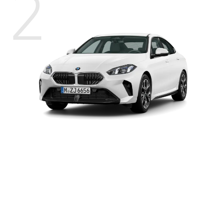
2
BMW
システム・トータル最高出力（自
125kW〔170ps〕
220
社データ）
グ
ラ
システム・トータル最大トルク（自社デー
ン
280Nｍ
タ）
ク
ー
※記載の主要諸元は、220 M Sportのものとなります。220d M Sportのシ