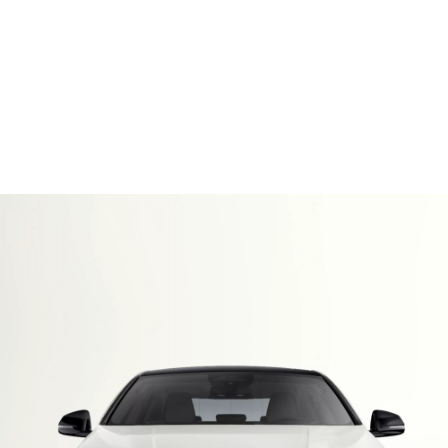
ペ
ステム・トータル最高出力（自社データ）は、120kW（163ps）、システ
M
ム・トータル最大トルク（自社データ）は、400Nmとなります。
Sport
※画像、動画の車両はヨーロッパ仕様のため、一部日本仕様とは異なりま
す。
※BMWキドニー・グリル アイコニック・グローは、2025年3月生産車両以
降導入