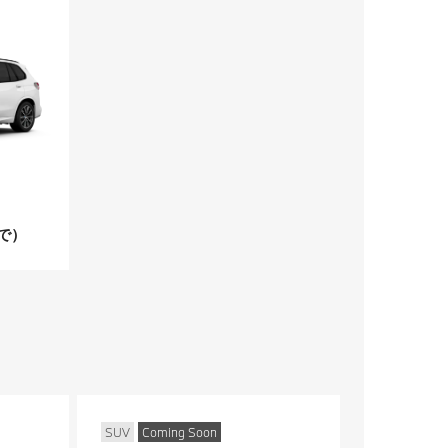
で）
SUV
Coming Soon