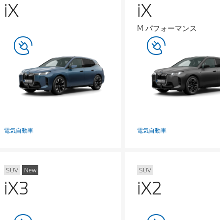
iX
iX
M パフォーマンス
電気自動車
電気自動車
SUV
New
SUV
iX3
iX2