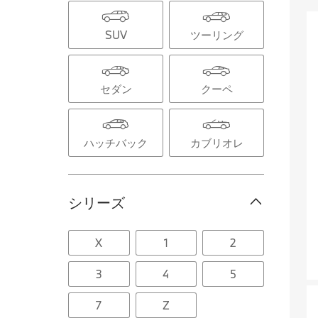
SUV
ツーリング
セダン
クーペ
ハッチバック
カブリオレ
シリーズ
X
1
2
3
4
5
7
Z