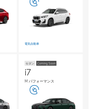
電気自動車
セダン
Coming Soon
i7
M パフォーマンス