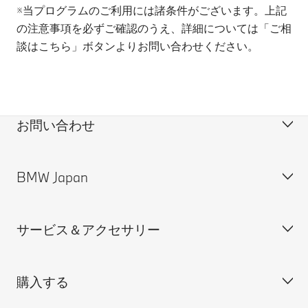
※当プログラムのご利用には諸条件がございます。上記
の注意事項を必ずご確認のうえ、詳細については「ご相
談はこちら」ボタンよりお問い合わせください。
お問い合わせ
BMW Japan
カスタマー・サポート＆お問い合わせ
装備・価格表ダウンロード
サービス＆アクセサリー
見積依頼
会社概要
試乗申込
BMW Group Japan採用情報
購入する
ディーラー検索
BMW正規ディーラー採用情報
BMW Service
ISO 9001:2015 認証書
オンライン入庫予約