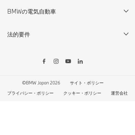
BMWの電気自動車
BMWのCSR活動
BMW純正アクセサリー
ご購入の前に
MINI
M Performance Parts
見積りシミュレーション
法的要件
BMW Motorrad
BMWタイヤ＆ホイール
新車在庫検索
BMWの電気自動車
Drivers Guide App
認定中古車検索
外出先での充電
BMWコネクテッド・ドライブ
実施中のサポート
ご自宅での充電
リコール情報
MyBMWアプリ
法人の皆様へ
電気自動車の航続可能距離
特定整備情報
BMW CARE
医師等国家資格保有者の皆様へ
BMWプラグイン・ハイブリッド
自動車リサイクル/レスキュー時の取り扱い
©BMW Japan 2026
サイト・ポリシー
BMWファイナンシャル・サービス
エコカー減税および補助金制度
プライバシー・ポリシー
クッキー・ポリシー
運営会社
BMW自動車保険
BMW延長保証