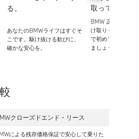
取ってくださ
る。
BMW 正規ディー
け取りください。
あなたのBMWライフはすぐそ
で初めてのドライ
こです。駆け抜ける歓びに、
ましょう。
確かな安心を。
較
BMWクローズドエンド・リース
BMWによる残存価格保証で安心して乗りた