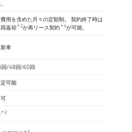
い。
諸費用を含めた月々の定額制。 契約終了時は
＊2
＊4
車両返却
か再リース契約
が可能。
・新車
6回/48回/60回
設定可能
不可
＊2
〇
＊3