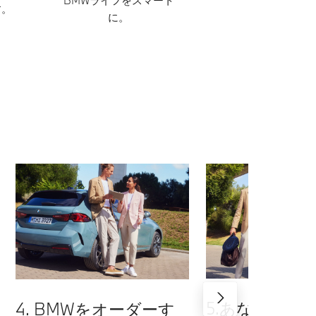
BMWライフをスマート
す。
に。
5.あなたのB
4. BMWをオーダーす