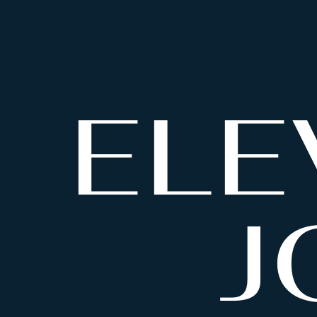
ELE
J