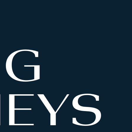
NG
EYS