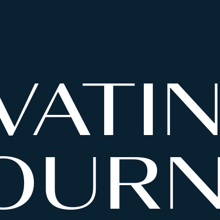
VATI
OURN