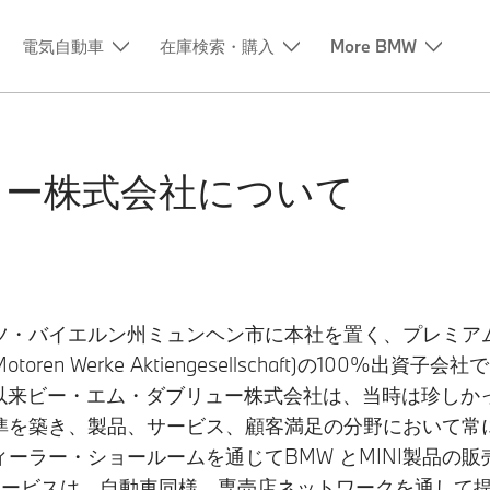
電気自動車
在庫検索・購入
More BMW
ュー株式会社について
ツ・バイエルン州ミュンヘン市に本社を置く、プレミア
Motoren Werke Aktiengesellschaft)の1
。以来ビー・エム・ダブリュー株式会社は、当時は珍し
準を築き、製品、サービス、顧客満足の分野において常
ーラー・ショールームを通じてBMW とMINI製品の
の製品・サービスは、自動車同様、専売店ネットワークを通し