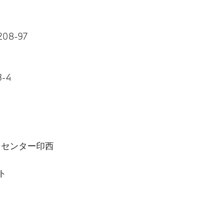
8-97
-4
・センター印西
ト