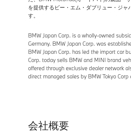
を提供するビー・エム・ダブリュー・ジャ
す。
BMW Japan Corp. is a wholly-owned subsid
Germany. BMW Japan Corp. was established 
BMW Japan Corp. has led the import car bu
Corp. today sells BMW and MINI brand veh
offered through exclusive dealer network 
direct managed sales by BMW Tokyo Corp a
会社概要