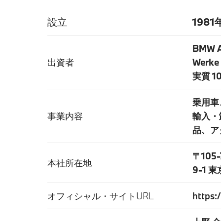
設立
198
BMW A
出資者
Werke
実質 1
乗用車
事業内容
輸入・
品、ア
〒105
本社所在地
9-1
オフィシャル・サイトURL
https: