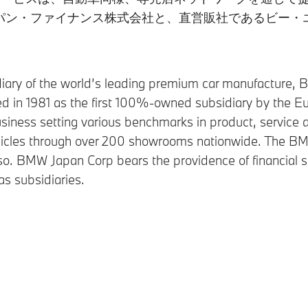
パン・ファイナンス株式会社と、直営販社であるビー・
iary of the world’s leading premium car manufacture,
in 1981 as the first 100%-owned subsidiary by the Eu
siness setting various benchmarks in product, service 
icles through over 200 showrooms nationwide. The BM
also. BMW Japan Corp bears the providence of financia
s subsidiaries.