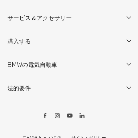
装備・価格表ダウンロード
サービス＆アクセサリー
見積依頼
会社概要
試乗申込
BMW Group Japan採用情報
購入する
ディーラー検索
BMW正規ディーラー採用情報
BMW Service
ISO 9001:2015 認証書
オンライン入庫予約
BMWの電気自動車
BMWのCSR活動
BMW純正アクセサリー
ご購入の前に
MINI
M Performance Parts
見積りシミュレーション
法的要件
BMW Motorrad
BMWタイヤ＆ホイール
新車在庫検索
BMWの電気自動車
Drivers Guide App
認定中古車検索
外出先での充電
BMWコネクテッド・ドライブ
実施中のサポート
ご自宅での充電
リコール情報
MyBMWアプリ
法人の皆様へ
電気自動車の航続可能距離
特定整備情報
BMW CARE
医師等国家資格保有者の皆様へ
BMWプラグイン・ハイブリッド
自動車リサイクル/レスキュー時の取り扱い
©BMW Japan 2026
サイト・ポリシー