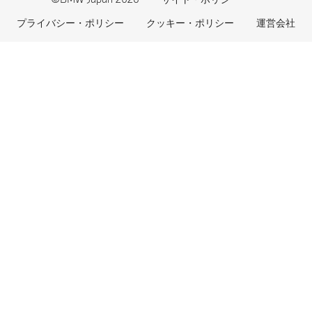
BMWファイナンシャル・サービス
エコカー減税および補助金制度
プライバシー・ポリシー
クッキー・ポリシー
運営会社
BMW自動車保険
BMW延長保証