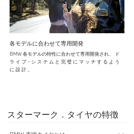
各モデルに合わせて専用開発
BMW 各モデルの特性に合わせて専用開発され、 ド
多
ラ イ ブ・シ ス テ ム と 完 璧 に マ ッ チ す る よ う
試
に 設 計 。
スターマーク．タイヤの特徴