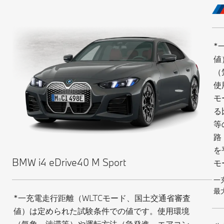
*
値
（
使
モ
る
等
路
を
BMW i4 eDrive40 M Sport
モ
一
最大
*一充電走行距離（WLTCモード、国土交通省審査
値）は定められた試験条件での値です。使用環境
（気象、渋滞等）や運転方法（急発進、エアコン