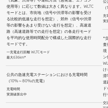
公
使用等）に応じて数値は大きく異なります。WLTC
（
モードとは、市街地（信号や渋滞等の影響を受け
充
る比較的低速な走行を想定）、郊外（信号や渋滞
実
等の影響をあまり受けない走行を想定）、高速道
路（高速道路等での走行を想定）の各走行モード
を平均的な使用時間配分で構成した国際的な走行
*
モードです。
査
境
一充電走行距離 WLTCモード
ン
最大636km*
W
け
公共の急速充電ステーションにおける充電時間
滞
（10%～80%の充電）
道
ド
充電時間
実測値算出中
行
交
1