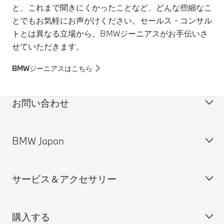
と、これまで聞きにくかったことなど、どんな些細なこ
とでもお気軽にお声がけください。セールス・コンサル
トとは異なる立場から、BMWジーニアスがお手伝いさ
せていただきます。
BMWジーニアスはこちら
お問い合わせ
BMW Japan
カスタマー・サポート＆お問い合わせ
装備・価格表ダウンロード
サービス＆アクセサリー
見積依頼
会社概要
試乗申込
BMW Group Japan採用情報
購入する
ディーラー検索
BMW正規ディーラー採用情報
BMW Service