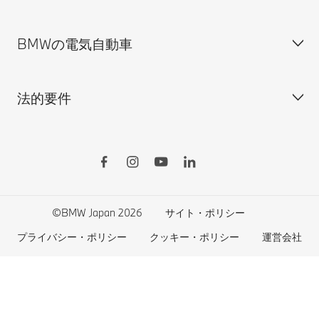
ISO 9001:2015 認証書
オンライン入庫予約
BMWの電気自動車
BMWのCSR活動
BMW純正アクセサリー
ご購入の前に
MINI
M Performance Parts
見積りシミュレーション
法的要件
BMW Motorrad
BMWタイヤ＆ホイール
新車在庫検索
BMWの電気自動車
Drivers Guide App
認定中古車検索
外出先での充電
BMWコネクテッド・ドライブ
実施中のサポート
ご自宅での充電
リコール情報
MyBMWアプリ
法人の皆様へ
電気自動車の航続可能距離
特定整備情報
BMW CARE
医師等国家資格保有者の皆様へ
BMWプラグイン・ハイブリッド
自動車リサイクル/レスキュー時の取り扱い
©BMW Japan 2026
サイト・ポリシー
BMWファイナンシャル・サービス
エコカー減税および補助金制度
プライバシー・ポリシー
クッキー・ポリシー
運営会社
BMW自動車保険
BMW延長保証