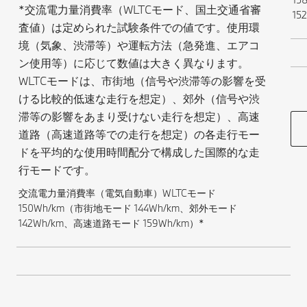
*交流電力量消費率（WLTCモード、国土交通省審
15
査値）は定められた試験条件での値です。使用環
境（気象、渋滞等）や運転方法（急発進、エアコ
ン使用等）に応じて数値は大きく異なります。
WLTCモードは、市街地（信号や渋滞等の影響を受
ける比較的低速な走行を想定）、郊外（信号や渋
滞等の影響をあまり受けない走行を想定）、高速
道路（高速道路等での走行を想定）の各走行モー
ドを平均的な使用時間配分で構成した国際的な走
行モードです。
交流電力量消費率（電気自動車）WLTCモード
150Wh/km（市街地モード 144Wh/km、郊外モード
142Wh/km、高速道路モード 159Wh/km）*