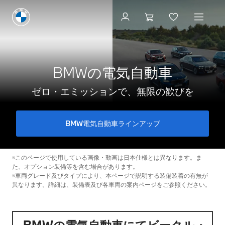
試乗を予約する
BMWの電気自動車
ゼロ・エミッションで、無限の歓びを
BMW電気自動車ラインアップ
※このページで使用している画像・動画は日本仕様とは異なります。ま
た、オプション装備等を含む場合があります。
※車両グレード及びタイプにより、本ページで説明する装備装着の有無が
異なります。詳細は、装備表及び各車両の案内ページをご参照ください。
BMWの電気自動車にてビークル・