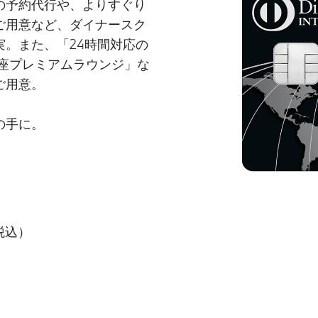
の予約代行や、よりすぐり
ご用意など、ダイナースク
。また、「24時間対応の
座プレミアムラウンジ」な
ご用意。
の手に。
税込）