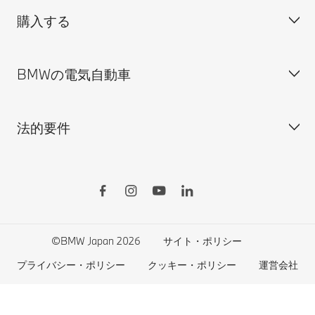
購入する
ディーラー検索
BMW正規ディーラー採用情報
BMW Service
ISO 9001:2015 認証書
オンライン入庫予約
BMWの電気自動車
BMWのCSR活動
BMW純正アクセサリー
ご購入の前に
MINI
M Performance Parts
見積りシミュレーション
法的要件
BMW Motorrad
BMWタイヤ＆ホイール
新車在庫検索
BMWの電気自動車
Drivers Guide App
認定中古車検索
外出先での充電
BMWコネクテッド・ドライブ
実施中のサポート
ご自宅での充電
リコール情報
MyBMWアプリ
法人の皆様へ
電気自動車の航続可能距離
特定整備情報
BMW CARE
医師等国家資格保有者の皆様へ
BMWプラグイン・ハイブリッド
自動車リサイクル/レスキュー時の取り扱い
©BMW Japan 2026
サイト・ポリシー
BMWファイナンシャル・サービス
エコカー減税および補助金制度
プライバシー・ポリシー
クッキー・ポリシー
運営会社
BMW自動車保険
BMW延長保証