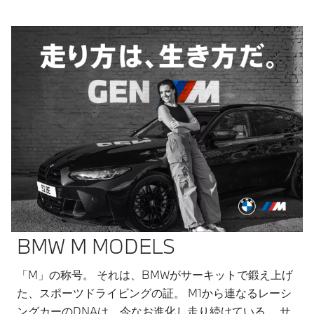
BMW M MODELS​
「M」の称号。 それは、BMWがサーキットで鍛え上げ
た、スポーツドライビングの証。 M1から連なるレーシ
ングカーのDNAは、今なお進化し走り続けている。 サ