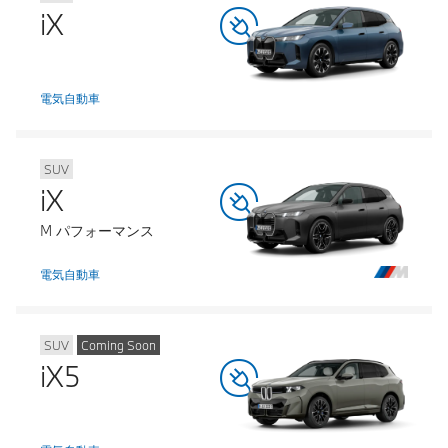
iX
電気自動車
SUV
iX
M パフォーマンス
電気自動車
SUV
Coming Soon
iX5