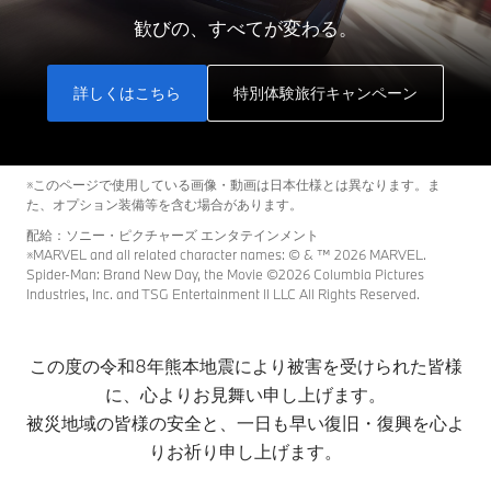
歓びの、すべてが変わる。
詳しくはこちら
特別体験旅行キャンペーン
※このページで使用している画像・動画は日本仕様とは異なります。ま
た、オプション装備等を含む場合があります。
配給：ソニー・ピクチャーズ エンタテインメント
※MARVEL and all related character names: © & ™ 2026 MARVEL.
Spider-Man: Brand New Day, the Movie ©2026 Columbia Pictures
Industries, Inc. and TSG Entertainment II LLC All Rights Reserved.
この度の令和8年熊本地震により被害を受けられた皆様
に、心よりお見舞い申し上げます。
被災地域の皆様の安全と、一日も早い復旧・復興を心よ
りお祈り申し上げます。