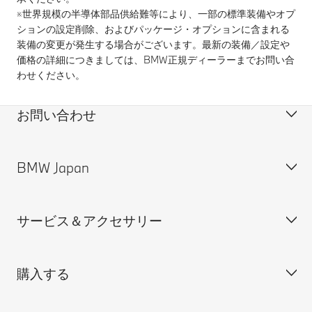
※世界規模の半導体部品供給難等により、一部の標準装備やオプ
ションの設定削除、およびパッケージ・オプションに含まれる
装備の変更が発生する場合がございます。​最新の装備／設定や
価格の詳細につきましては、BMW正規ディーラーまでお問い合
わせください。​
お問い合わせ
BMW Japan
カスタマー・サポート＆お問い合わせ
装備・価格表ダウンロード
サービス＆アクセサリー
見積依頼
会社概要
試乗申込
BMW Group Japan採用情報
購入する
ディーラー検索
BMW正規ディーラー採用情報
BMW Service
ISO 9001:2015 認証書
オンライン入庫予約