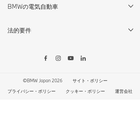
BMWの電気自動車
BMWのCSR活動
BMW純正アクセサリー
ご購入の前に
MINI
M Performance Parts
見積りシミュレーション
法的要件
BMW Motorrad
BMWタイヤ＆ホイール
新車在庫検索
BMWの電気自動車
Drivers Guide App
認定中古車検索
外出先での充電
BMWコネクテッド・ドライブ
実施中のサポート
ご自宅での充電
リコール情報
MyBMWアプリ
法人の皆様へ
電気自動車の航続可能距離
特定整備情報
BMW CARE
医師等国家資格保有者の皆様へ
BMWプラグイン・ハイブリッド
自動車リサイクル/レスキュー時の取り扱い
©BMW Japan 2026
サイト・ポリシー
BMWファイナンシャル・サービス
エコカー減税および補助金制度
プライバシー・ポリシー
クッキー・ポリシー
運営会社
BMW自動車保険
BMW延長保証