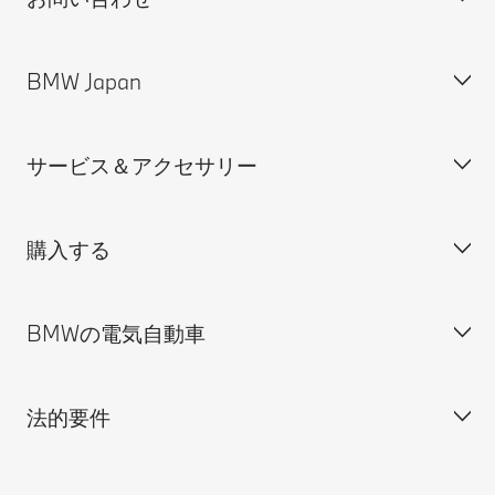
BMW Japan
カスタマー・サポート＆お問い合わせ
装備・価格表ダウンロード
サービス＆アクセサリー
見積依頼
会社概要
試乗申込
BMW Group Japan採用情報
購入する
ディーラー検索
BMW正規ディーラー採用情報
BMW Service
ISO 9001:2015 認証書
オンライン入庫予約
BMWの電気自動車
BMWのCSR活動
BMW純正アクセサリー
ご購入の前に
MINI
M Performance Parts
見積りシミュレーション
法的要件
BMW Motorrad
BMWタイヤ＆ホイール
新車在庫検索
BMWの電気自動車
Drivers Guide App
認定中古車検索
外出先での充電