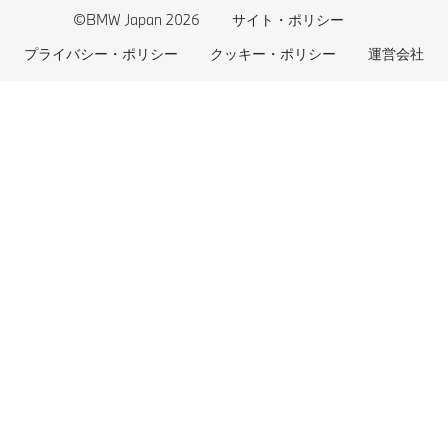
BMW CARE
医師等国家資格保有者の皆様へ
BMWプラグイン・ハイブリッド
自動車リサイクル/レスキュー時の取り扱い
©BMW Japan 2026
サイト・ポリシー
BMWファイナンシャル・サービス
エコカー減税および補助金制度
プライバシー・ポリシー
クッキー・ポリシー
運営会社
BMW自動車保険
BMW延長保証