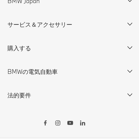
BMW Japan
装備・価格表ダウンロード
サービス＆アクセサリー
見積依頼
会社概要
試乗申込
BMW Group Japan採用情報
購入する
ディーラー検索
BMW正規ディーラー採用情報
BMW Service
ISO 9001:2015 認証書
オンライン入庫予約
BMWの電気自動車
BMWのCSR活動
BMW純正アクセサリー
ご購入の前に
MINI
M Performance Parts
見積りシミュレーション
法的要件
BMW Motorrad
BMWタイヤ＆ホイール
新車在庫検索
BMWの電気自動車
Drivers Guide App
認定中古車検索
外出先での充電
BMWコネクテッド・ドライブ
実施中のサポート
ご自宅での充電
リコール情報
MyBMWアプリ
法人の皆様へ
電気自動車の航続可能距離
特定整備情報