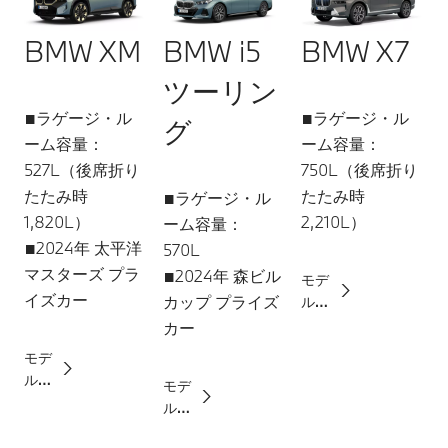
BMW XM
BMW i5
BMW X7
ツーリン
■ラゲージ・ル
■ラゲージ・ル
グ
ーム容量：
ーム容量：
527L（後席折り
750L（後席折り
たたみ時
たたみ時
■ラゲージ・ル
1,820L）
2,210L）
ーム容量：
■2024年 太平洋
570L
マスターズ プラ
■2024年 森ビル
モデ
イズカー
カップ プライズ
ル詳
細は
カー
こち
モデ
ら
ル詳
モデ
細は
ル詳
こち
細は
ら