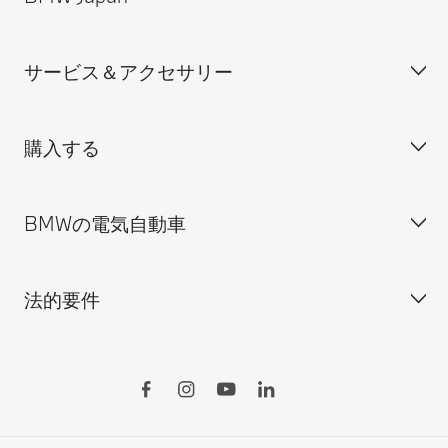
装備・価格表ダウンロード
サービス＆アクセサリー
見積依頼
会社概要
試乗申込
BMW Group Japan採用情報
購入する
ディーラー検索
BMW正規ディーラー採用情報
BMW Service
ISO 9001:2015 認証書
オンライン入庫予約
BMWの電気自動車
BMWのCSR活動
BMW純正アクセサリー
ご購入の前に
MINI
M Performance Parts
見積りシミュレーション
法的要件
BMW Motorrad
BMWタイヤ＆ホイール
新車在庫検索
BMWの電気自動車
Drivers Guide App
認定中古車検索
外出先での充電
BMWコネクテッド・ドライブ
実施中のサポート
ご自宅での充電
リコール情報
MyBMWアプリ
法人の皆様へ
電気自動車の航続可能距離
特定整備情報