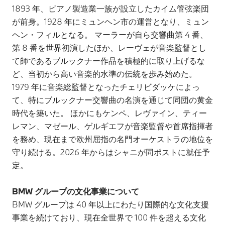
1893 年、ピアノ製造業一族が設立したカイム管弦楽団
が前身。1928 年にミュンヘン市の運営となり、ミュン
ヘン・フィルとなる。 マーラーが自ら交響曲第 4 番、
第 8 番を世界初演したほか、レーヴェが音楽監督とし
て師であるブルックナー作品を積極的に取り上げるな
ど、当初から高い音楽的水準の伝統を歩み始めた。
1979 年に音楽総監督となったチェリビダッケによっ
て、特にブルックナー交響曲の名演を通じて同団の黄金
時代を築いた。 ほかにもケンペ、レヴァイン、ティー
レマン、マゼール、ゲルギエフが音楽監督や首席指揮者
を務め、現在まで欧州屈指の名門オーケストラの地位を
守り続ける。2026 年からはシャニが同ポストに就任予
定。
BMW グループの文化事業について
BMW グループは 40 年以上にわたり国際的な文化支援
事業を続けており、現在全世界で 100 件を超える文化