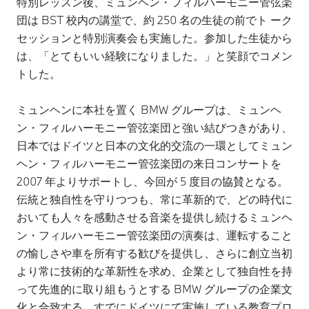
特別レッスン後、ミュンヘン・フィルハーモニー管弦楽
団は BST 校内の講堂で、約 250 名の生徒の前でト ーク
セッションと特別演奏会も実施した。参加した生徒から
は、「とてもいい経験になりました。」と笑顔でコメン
トした。
ミュンヘンに本社を置く BMW グループは、ミュンヘ
ン・フィルハーモニー管弦楽団と強い結びつきがあり、
日本ではドイツと日本の文化的交流の一環としてミュン
ヘン・フィルハーモニー管弦楽団の来日コンサートを
2007 年よりサポートし、今回が 5 度目の協賛となる。
伝統と独自性を守りつつも、常に革新的で、どの時代に
おいても人々を感動させる音楽を提供し続けるミュンヘ
ン・フィルハーモニー管弦楽団の演奏は、運転すること
の愉しさや車を所有する歓びを提供し、さらに創立当初
より常に技術的な革新性を求め、企業として独自性を持
って先進的に取り組もうとする BMW グループの企業文
化と合致する。すでにドイツにて実施している教育プロ