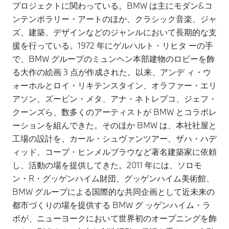
プロジェクトに関わっている。BMW は主にモダン&コ
ンテンポラリー・アートのほか、クラシック音楽、ジャ
ズ、建築、デザインなどのジャンルにおいて長期的な支
援を行っている。1972 年にゲルハルト・リヒタ ーの手
で、BMW グループのミュンヘン本部建物のロビーを飾
る大作の絵画 3 点が作成された。以来、アンデ ィ・ウ
ォーホルとロイ・リキテンスタイン、オラファー・エリ
アソン、ズービン・メタ、アナ・ネトレプコ、ジェフ・
クーンズら、数多くのアーティストが BMW とコラボレ
ーションを組んできた。そのほか BMW は、本社社屋と
工場の設計を、カール・シュヴァンツアー、ザハ・ハデ
ィッド、コープ・ヒンメルブラウなど著名建築家に依頼
し、活動の場を提供してきた。2011 年には、ソロモ
ン・R・グッゲンハイム財団、グッゲンハイム美術館、
BMW グループによる国際的な共同企画として近未来の
都市づくりの場を提供する BMW グ ッゲンハイム・ラ
ボが、ニューヨークにおいて世界初のオープニングを飾