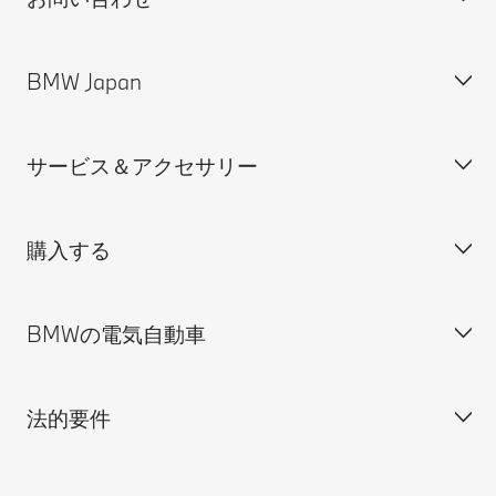
BMW Japan
カスタマー・サポート＆お問い合わせ
装備・価格表ダウンロード
サービス＆アクセサリー
見積依頼
会社概要
試乗申込
BMW Group Japan採用情報
購入する
ディーラー検索
BMW正規ディーラー採用情報
BMW Service
ISO 9001:2015 認証書
オンライン入庫予約
BMWの電気自動車
BMWのCSR活動
BMW純正アクセサリー
ご購入の前に
MINI
M Performance Parts
見積りシミュレーション
法的要件
BMW Motorrad
BMWタイヤ＆ホイール
新車在庫検索
BMWの電気自動車
Drivers Guide App
認定中古車検索
外出先での充電