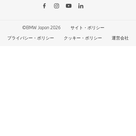
BMWコネクテッド・ドライブ
実施中のサポート
ご自宅での充電
リコール情報
MyBMWアプリ
法人の皆様へ
電気自動車の航続可能距離
特定整備情報
BMW CARE
医師等国家資格保有者の皆様へ
BMWプラグイン・ハイブリッド
自動車リサイクル/レスキュー時の取り扱い
©BMW Japan 2026
サイト・ポリシー
BMWファイナンシャル・サービス
エコカー減税および補助金制度
プライバシー・ポリシー
クッキー・ポリシー
運営会社
BMW自動車保険
BMW延長保証