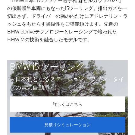
「BMW日本ゴルフツアー選手権 森ビルカップ2024」
の優勝贈呈車両にもなったi5ツーリング。排出ガスを一
切出さず、ドライバーの胸の内だけにアドレナリン・ラ
ッシュをもたらす操縦性をご堪能頂けます。先進の
BMW eDriveテクノロジーとレーシングで培われた
BMW Mの技術を融合したモデルです。
BMW i5 ツーリング
～日本初となるステーション・ワゴン・タイ
プの電気自動車～
詳しくはこちら
見積りシミュレーション