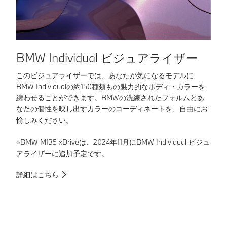
BMW Individual ビジュアライザー
B
このビジュアライザーでは、あなたが気になるモデルに
利
BMW Individualの約150種類もの魅力的なボディ・カラーを
に
纏わせることができます。BMWの洗練されたフォルムとあ
多
なたの個性を映し出すカラーのコーディネートを、自由にお
愉しみください。
詳
※BMW M135 xDriveは、2024年11月にBMW Individual ビジュ
アライザーに追加予定です。
詳細はこちら