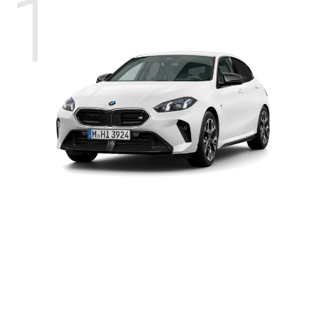
1
BMW
最高出力
221kW 〔300ps〕
M135
xDrive
最大トルク
400Nm
0-100km/h 加速性能（秒）
4.9秒*
*ヨーロッパ仕様車値（自社データ）