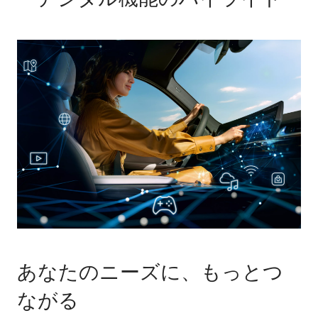
え、拡張機能を備
車や対向車のドラ
えたステアリング
イバーの眩惑も防
&レーン・コント
ぐことで、安全性
ロール・アシスト
を高めています。
*、レーン・チェ
ンジ・ウォーニン
グ、レーン・キー
ピング・アシスト
（アクティブ・サ
イド・コリジョ
ン・プロテクショ
ン付）**などが含
まれます。
※ご使用の前に
は、取扱説明書に
て各機能の原理や
あなたのニーズに、もっとつ
操作方法を必ずご
確認ください。運
ながる
転者にはいかなる
場合でも安全運転