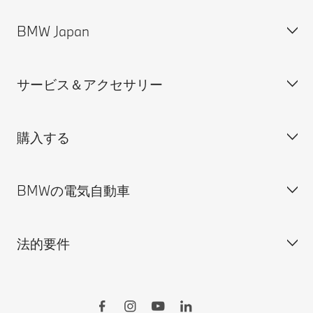
BMW Japan
カスタマー・サポート＆お問い合わせ
装備・価格表ダウンロード
サービス＆アクセサリー
見積依頼
会社概要
試乗申込
BMW Group Japan採用情報
購入する
ディーラー検索
BMW正規ディーラー採用情報
BMW Service
ISO 9001:2015 認証書
オンライン入庫予約
BMWの電気自動車
BMWのCSR活動
BMW純正アクセサリー
ご購入の前に
MINI
M Performance Parts
見積りシミュレーション
法的要件
BMW Motorrad
BMWタイヤ＆ホイール
新車在庫検索
BMWの電気自動車
Drivers Guide App
認定中古車検索
外出先での充電
BMWコネクテッド・ドライブ
実施中のサポート
ご自宅での充電
リコール情報