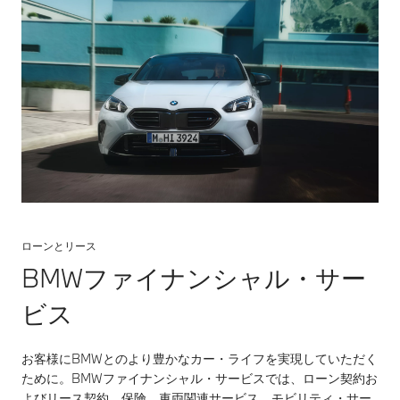
態で作動するもの
で、完全に手がス
テアリング・ホイ
ールから外れると
警告音が鳴り、一
定時間後にアシス
ト機能を停止しま
す。
**約70km/h以上
での走行時に作動
します。
ローンとリース
BMWファイナンシャル・サー
ビス
お客様にBMWとのより豊かなカー・ライフを実現していただく
ために。BMWファイナンシャル・サービスでは、ローン契約お
よびリース契約、保険、車両関連サービス、モビリティ・サー