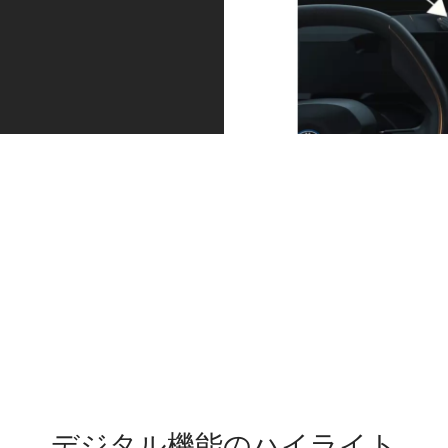
適切な車間距
夜間にも、安
離とレーン走
全かつジェン
行をキープ
トリーな走り
ドライビング・ア
を
シスト・プロフェ
ハイビーム・アシ
ッショナルは、単
スタントが、前方
調な交通状況ある
の交通状況や対向
いは危険度が高い
車の有無に応じて
局面での走行にお
ヘッドライトを自
いて、優れた快適
動的に調整し、夜
性と最大限の安全
間の走行をサポー
性を実現します。
トします。ドライ
ドライビング・ア
バーの良好な視界
シストの機能に加
を保ちつつ、先行
デジタル機能のハイライト