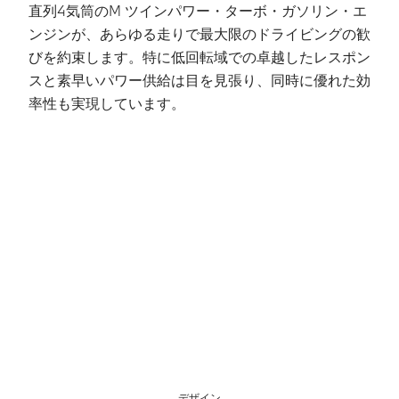
直列4気筒のM ツインパワー・ターボ・ガソリン・エ
ス
ンジンが、あらゆる走りで最大限のドライビングの歓
イ
びを約束します。特に低回転域での卓越したレスポン
ダ
スと素早いパワー供給は目を見張り、同時に優れた効
ョ
率性も実現しています。
と
デザイン