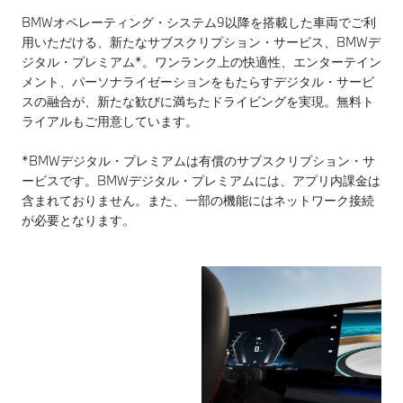
を行う義務があり
BMWオペレーティング・システム9以降を搭載した車両でご利
ます。本機能は、
用いただける、新たなサブスクリプション・サービス、BMWデ
運転者が責任を持
ジタル・プレミアム*。ワンランク上の快適性、エンターテイン
って安全運転を行
メント、パーソナライゼーションをもたらすデジタル・サービ
うことを前提とし
スの融合が、新たな歓びに満ちたドライビングを実現。無料ト
た「運転支援技
ライアルもご用意しています。
術」であり、運転
者に代わって車が
*BMWデジタル・プレミアムは有償のサブスクリプション・サ
自律的に安全運転
ービスです。BMWデジタル・プレミアムには、アプリ内課金は
を行う、完全な自
含まれておりません。また、一部の機能にはネットワーク接続
動運転ではありま
が必要となります。
せん。システムの
認識性能には限界
があるため、路面
状況や気象条件等
によってはシステ
ムが作動しない場
合や、不適正にま
たは理由なく作動
する可能性があり