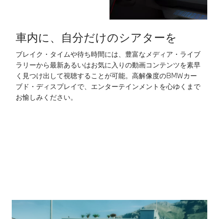
ます。そのため、
安全確認や運転操
作をシステムに委
車内に、自分だけのシアターを
ねる運転は、重大
な事故につながる
ブレイク・タイムや待ち時間には、豊富なメディア・ライブ
ス
危険があります。
ラリーから最新あるいはお気に入りの動画コンテンツを素早
B
常にご自身の責任
く見つけ出して視聴することが可能。高解像度のBMWカー
確
で交通状況に注意
ブド・ディスプレイで、エンターテインメントを心ゆくまで
れ
し安全運転を心が
お愉しみください。
けてください。機
*
能についての詳細
ル
は、BMW正規デ
な
ィーラーにてご確
認ください。
*完全な自動運転
はできません。少
なくともいずれか
の手をステアリン
グ・ホイールのリ
ムに添えている状