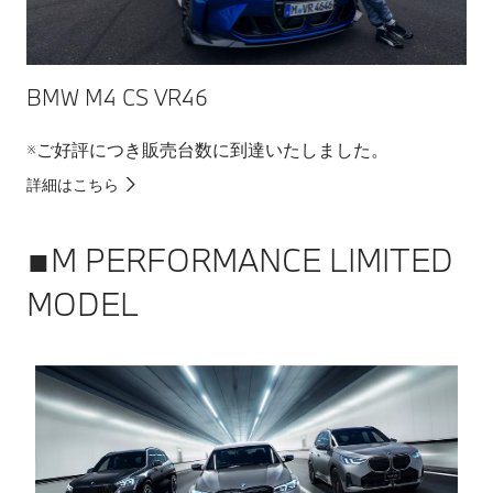
BMW M4 CS VR46
BM
※ご好評につき販売台数に到達いたしました。
※
詳細はこちら
詳細
■M PERFORMANCE LIMITED
MODEL
B
詳