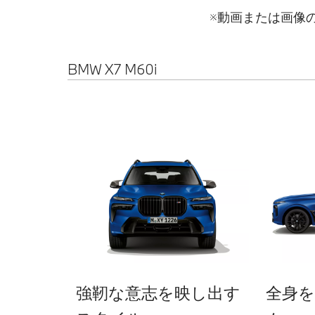
※動画または画像
BMW X7 M60i
強靭な意志を映し出す
全身