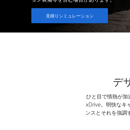
見積りシミュレーション
デ
ひと目で情熱が加速
xDrive。明快
ンスとそれを強調