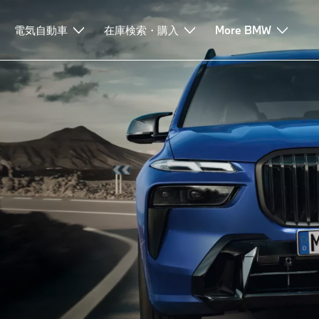
ー
電気自動車
ローンとリース
在庫検索・購入
サービスとアシスタンス
More BMW
よくあるご質問
ive