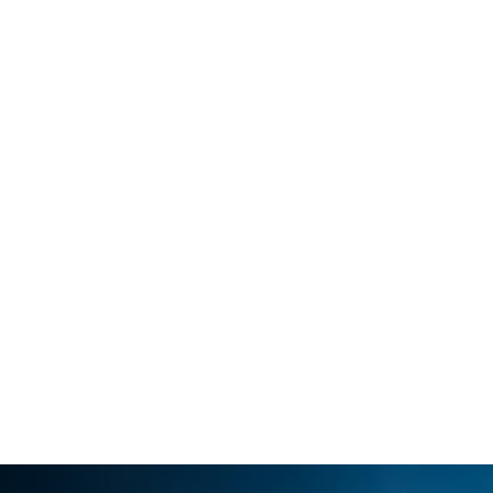
ム・トータル最高出力（自社データ）
システム・トー
kW〔530ps〕
750Nm
0km/h加速性能
*
ッパ仕様車値（自社データ）