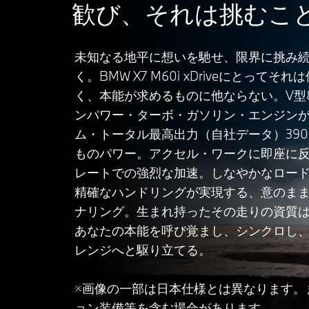
歓び、それは挑むこ
未知なる地平に想いを馳せ、限界に挑み
く。BMW X7 M60i xDriveにとってそ
く、本能が求めるものに他ならない。V型8
ンパワー・ターボ・ガソリン・エンジン
ム・トータル最高出力（自社データ）390k
ものパワー。アクセル・ワークに即座に
レートでの強烈な加速。しなやかなロー
精確なハンドリングが実現する、意のま
ナリング。生まれ持ったその走りの資質
あなたの本能を呼び覚まし、シンクロし
レンジへと駆り立てる。
※画像の一部は日本仕様とは異なります。
ョン装備等を含む場合があります。