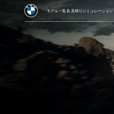
主要諸元
デザイン
ドライビング・ダイナミクス
モデル一覧 & 見積りシミュレーション
テクノロジ
X7
THE
BMW X7 M60i xDr