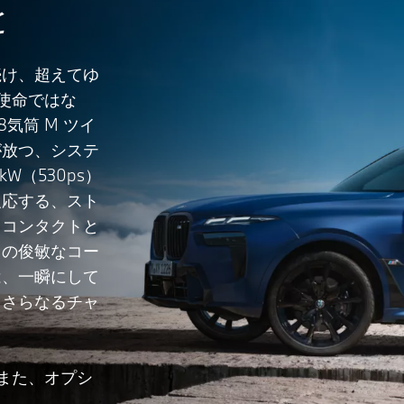
と
続け、超えてゆ
れは使命ではな
気筒 M ツイ
が放つ、システ
W（530ps）
反応する、スト
ドコンタクトと
まの俊敏なコー
は、一瞬にして
、さらなるチャ
また、オプシ