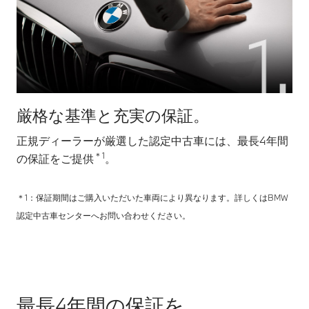
厳格な基準と充実の保証。
あ
正規ディーラーが厳選した認定中古車には、最長4年間
新
＊1
の保証をご提供
。
B
担
＊1：保証期間はご購入いただいた車両により異なります。詳しくはBMW
認定中古車センターへお問い合わせください。
最長4年間の保証を。