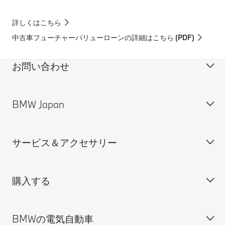
詳しくはこちら
中古車フューチャーバリューローンの詳細はこちら (PDF)
お問い合わせ
BMW Japan
カスタマー・サポート＆お問い合わせ
装備・価格表ダウンロード
サービス＆アクセサリー
見積依頼
会社概要
試乗申込
BMW Group Japan採用情報
購入する
ディーラー検索
BMW正規ディーラー採用情報
BMW Service
ISO 9001:2015 認証書
オンライン入庫予約
BMWの電気自動車
BMWのCSR活動
BMW純正アクセサリー
ご購入の前に