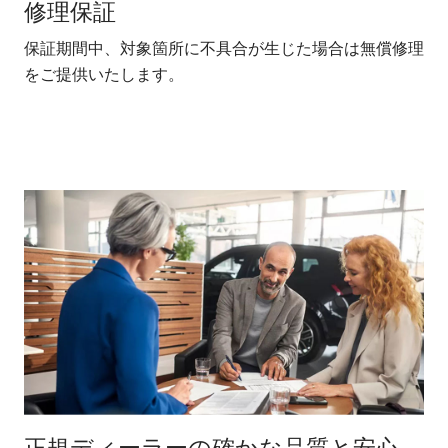
メ
修理保証
B
保証期間中、対象箇所に不具合が生じた場合は無償修理
オ
をご提供いたします。
で
正規ディーラーの確かな品質と安心