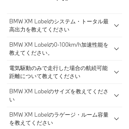
の前に
方法を
は、取
必ずご
扱説明
確認く
BMW XM Labelのシステム・トータル最
書にて
ださ
各機能
高出力を教えてください
い。運
の原理
転者に
や操作
はいか
BMW XM Labelの0-100km/h加速性能を
方法を
なる場
教えてください。
必ずご
合でも
確認く
安全運
ださ
電気駆動のみで走行した場合の航続可能
転を行
い。運
う義務
距離について教えてください
転者に
があり
はいか
ます。
なる場
BMW XM Labelのサイズを教えてくださ
本機能
合でも
い
は、運
安全運
転者が
転を行
責任を
BMW XM Labelのラゲージ・ルーム容量
う義務
持って
を教えてください
があり
安全運
ます。