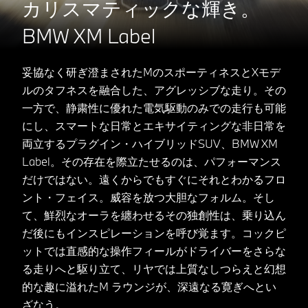
カリスマティックな輝き。
BMW XM Label
妥協なく研ぎ澄まされたMのスポーティネスとXモデ
ルのタフネスを融合した、アグレッシブな走り。その
一方で、静粛性に優れた電気駆動のみでの走行も可能
にし、スマートな日常とエキサイティングな非日常を
両立するプラグイン・ハイブリッドSUV、BMW XM
Label。その存在を際立たせるのは、パフォーマンス
だけではない。遠くからでもすぐにそれとわかるフロ
ント・フェイス。威容を放つ大胆なフォルム。そし
て、鮮烈なオーラを纏わせるその独創性は、乗り込ん
だ後にもインスピレーションを呼び覚ます。コックピ
ットでは直感的な操作フィールがドライバーをさらな
る走りへと駆り立て、リヤでは上質なしつらえと幻想
的な趣に溢れたM ラウンジが、深遠なる寛ぎへとい
ざなう。