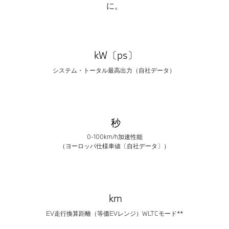
に。
kW〔ps〕
システム・トータル最高出力（自社データ）
秒
0-100km/h加速性能
（ヨーロッパ仕様車値〔自社データ〕）
km
EV走行換算距離（等価EVレンジ）WLTCモード**