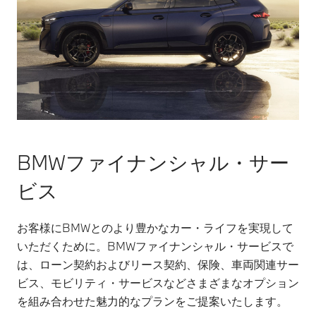
実現し
じてヘ
調な交
ます。
ッドラ
通状況
このシ
イトを
あるい
ステム
自動的
は危険
には、
に調整
度が高
縦列駐
し、夜
い局面
車と並
間の走
での走
列駐車
行をサ
行にお
をサポ
ポート
いて、
ートす
しま
優れた
BMWファイナンシャル・サー
るリニ
す。ド
快適性
ア・ガ
ライバ
と安全
ビス
イダン
ーの良
性を実
ス付パ
好な視
現しま
ーキン
界を保
お客様にBMWとのより豊かなカー・ライフを実現して
す。ア
グ・ア
ちつ
クティ
いただくために。BMWファイナンシャル・サービスで
シス
つ、先
ブ・ク
は、ローン契約およびリース契約、保険、車両関連サー
ト、ア
行車や
ルー
ビス、モビリティ・サービスなどさまざまなオプション
クティ
対向車
ズ・コ
ブPDC
を組み合わせた魅力的なプランをご提案いたします。
のドラ
ントロ
／パー