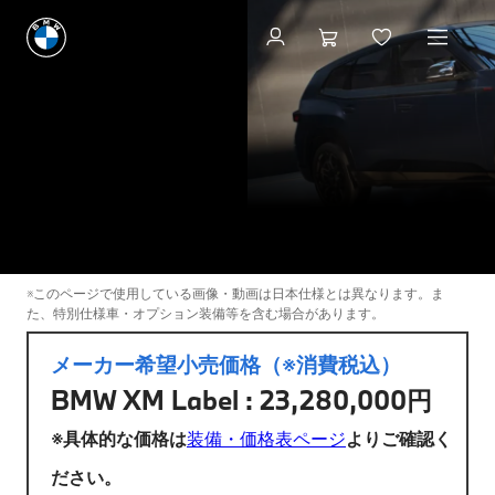
見積りシミュレーション
XM
THE NEW
BMW XM
見積りシミュレーション
新車在庫検索
※このページで使用している画像・動画は日本仕様とは異なります。ま
た、特別仕様車・オプション装備等を含む場合があります。
メーカー希望小売価格（※消費税込）
BMW XM Label : 23,280,000円
※具体的な価格は
装備・価格表ページ
よりご確認く
ださい。