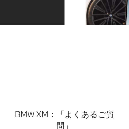
ングを
車両停
自動的
止や再
に操作
加速も
しなが
いつもあなたのそばに
自動で
ら後退
行うた
「BMWプロアクティブ・ケア」が車両の点検や定期入
できる
め、渋
庫予約など、総合的なサービスでお客様を常にサポート
リバー
滞時の
します。BMW専任のスペシャリストが車両の状態をリ
ス・ア
運転負
アルタイムで解析し、最適な車両点検プランをご提案。
シスト
荷を軽
ご予約はMy BMWアプリのメッセージから直接行えま
／後退
減しま
す。
時ステ
す。
詳細はこちら
アリン
グ・ア
※ご使用
シスト
の前に
機能*が
は、取
備わっ
扱説明
ていま
書にて
BMW XM：「よくあるご質
す。
各機能
の原理
問」
※ご使用
や操作