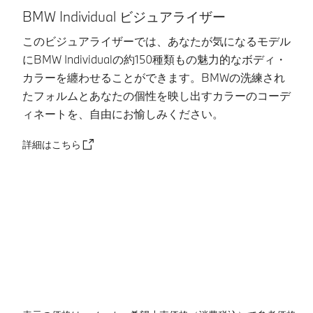
を行
ステム
BMW Individual ビジュアライザー
う、完
の認識
全な自
このビジュアライザーでは、あなたが気になるモデル
性能に
動運転
にBMW Individualの約150種類もの魅力的なボディ・
は限界
ではあ
がある
カラーを纏わせることができます。BMWの洗練され
りませ
さ
ため、
たフォルムとあなたの個性を映し出すカラーのコーデ
ん。シ
で
路面状
ィネートを、自由にお愉しみください。
ステム
況や気
現
の認識
象条件
な
詳細はこちら
性能に
等によ
エ
は限界
っては
さ
がある
システ
ため、
ムが作
B
路面状
動しな
況や気
い場合
象条件
や、不
等によ
適正に
っては
または
システ
理由な
ムが作
く作動