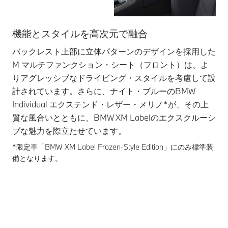
機能とスタイルを高次元で融合
後
バックレスト上部に立体パターンのデザインを採用した
M
M マルチファンクション・シート（フロント）は、よ
ン
りアグレッシブなドライビング・スタイルを考慮して設
タ
計されています。さらに、ナイト・ブルーのBMW
を
Individual エクステンド・レザー・メリノ*が、その上
す
質な風合いとともに、BMW XM Labelのエクスクルーシ
ブな魅力を際立たせています。
*限定車「BMW XM Label Frozen-Style Edition」にのみ標準装
備となります。