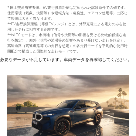
* 国土交通省審査値。EV走行換算距離は定められた試験条件での値です。
使用環境（気象、渋滞等）や運転方法（急発進、エアコン使用等）に応じ
て数値は大きく異なります。
**EV走行換算距離（等価EVレンジ）とは、外部充電による電力のみを使
用した走行に相当する距離です。
**WLTCモードは、市街地（信号や渋滞等の影響を受ける比較的低速な走
行を想定）、郊外（信号や渋滞等の影響をあまり受けない走行を想定）、
高速道路（高速道路等での走行を想定）の各走行モードを平均的な使用時
間配分で構成した国際的な走行モードです。
必要なデータが不足しています。車両データを再確認してください。