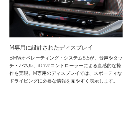
M専用に設計されたディスプレイ
BMWオペレーティング・システム8.5が、音声やタッ
1
チ・パネル、iDriveコントローラーによる直感的な操
ル
作を実現。M専用のディスプレイでは、スポーティな
イ
ドライビングに必要な情報を見やすく表示します。
イ
能
す