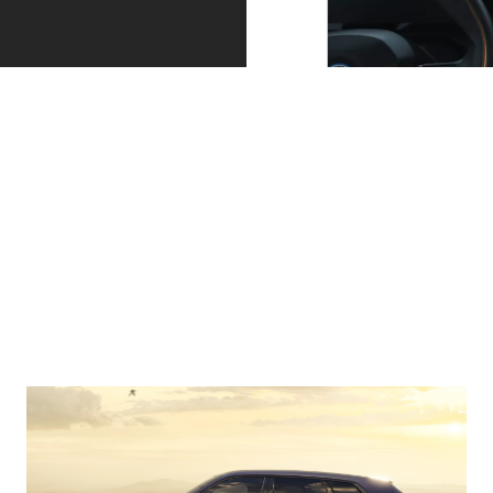
有能な
パーキ
夜間に
アシス
ング
も、安
タント
を、よ
全かつ
ととも
り快適
ジェン
に、リ
かつ簡
トリー
ラック
単に
な走り
スした
パーキ
を
ング・
運転を
ハイビ
アシス
ーム・
ドライ
ト・プ
アシス
ビン
ラス
タント
グ・ア
が、よ
が、前
シス
り簡単
方の交
ト・プ
なパー
通状況
ロフェ
キング
や対向
ッショ
や取り
車の有
ナル
回しを
無に応
は、単