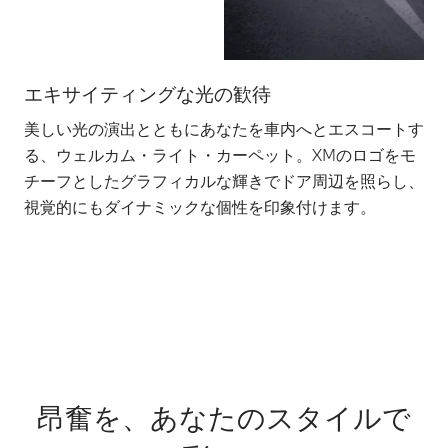
エキサイティングな光の歓待
独
美しい光の演出とともにあなたを車内へとエスコートす
2
る、ウェルカム・ライト・カーペット。XMのロゴをモ
ー
チーフとしたグラフィカルな輝きでドア周辺を照らし、
っ
視覚的にもダイナミックな個性を印象付けます。
し
※限
備
昂奮を、あなたのスタイルで