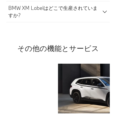
転を行
本機能
うこと
BMW XM Labelはどこで生産されていま
は、運
を前提
すか?
転者が
とした
責任を
「運転
持って
支援技
安全運
術」で
転を行
あり、
うこと
その他の機能とサービス
運転者
を前提
に代わ
とした
って車
「運転
が自律
支援技
的に安
術」で
全運転
あり、
を行
運転者
う、完
に代わ
全な自
って車
動運転
が自律
ではあ
的に安
りませ
全運転
ん。シ