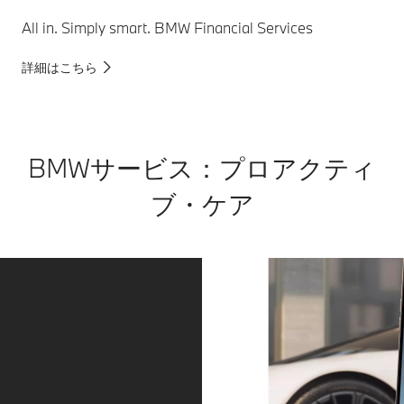
イバー
ール*で
ク・デ
の眩惑
は、ド
All in. Simply smart. BMW Financial Services
ィスタ
も防ぐ
ライバ
ンス・
こと
ーが任
詳細はこちら
コント
で、安
意に設
ロー
全性を
定した
ル、サ
高めて
速度を
ラウン
いま
ベース
ド・ビ
BMWサービス：プロアクティ
す。
に、先
ュー・
行車と
ブ・ケア
システ
の車間
ム、リ
距離を
モート
維持し
3Dビュ
ながら
ー、ド
自動で
ライブ
加減速
してき
を行
たルー
い、高
トに沿
速走行
ってス
をサポ
テアリ
ート。