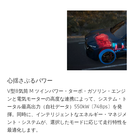
心揺さぶるパワー
シ
V型8気筒 M ツインパワー・ターボ・ガソリン・エンジ
ア
ンと電気モーターの高度な連携によって、システム・ト
は
ータル最高出力（自社データ）550kW〔748ps〕を発
適
揮。同時に、インテリジェントなエネルギー・マネジメ
ク
ント・システムが、選択したモードに応じて走行特性を
さ
最適化します。
回