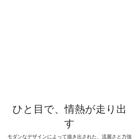
システム・トータル最高出力（自社デ
125kw(170ps)
ータ）
システム・トータル最大トルク（自社デー
280Nm
タ）
※上記の主要諸元は、sDrive20i M Sportのものとなります。xDrive20d M
Sportのシステム・トータル最高出力（自社データ）は120kW（163ps）、
システム・トータル最大トルク（自社データ）は400Nmとなります。
ひと目で、情熱が走り出
す
モダンなデザインによって描き出された、流麗さと力強