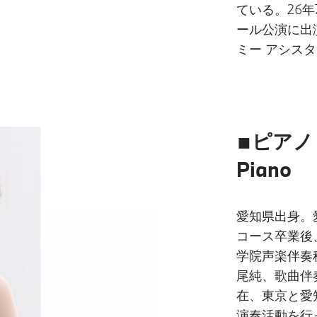
ている。26年
ール公演に出
ミー アシス
■ピアノ：
Piano
愛知県出身。
コース卒業後
学院声楽伴奏
尾純、歌曲伴
在、東京と愛
演奏活動を行