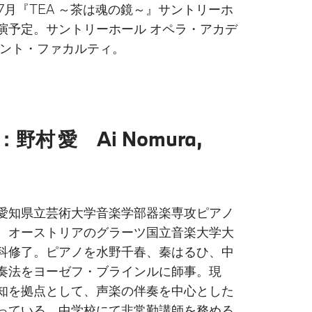
7月『TEA ～茶は魂の鏡～』サントリーホ
演予定。サントリーホール オペラ・アカデ
タント・ファカルティ。
野村 愛 Ai Nomura,
愛知県立芸術大学音楽学部器楽専攻ピアノ
、オーストリアのグラーツ国立音楽大学大
科修了。ピアノを水野千春、秦はるひ、中
奏法をヨーゼフ・ブラインルに師事。現
知を拠点として、声楽の伴奏を中心とした
っている。中学校にて非常勤講師を務める