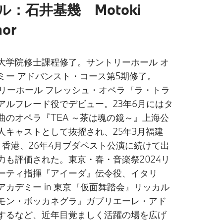
ル：石井基幾 Motoki
nor
大学院修士課程修了。サントリーホール オ
ミー アドバンスト・コース第5期修了。
ントリーホール フレッシュ・オペラ『ラ・トラ
アルフレード役でデビュー。23年6月にはタ
曲のオペラ『TEA ～茶は魂の鏡～』上海公
人キャストとして抜擢され、25年3月福建
月香港、26年4月ブダペスト公演に続けて出
力も評価された。東京・春・音楽祭2024リ
ーティ指揮『アイーダ』伝令役、イタリ
カデミー in 東京『仮面舞踏会』リッカル
モン・ボッカネグラ』ガブリエーレ・アド
するなど、近年目覚ましく活躍の場を広げ