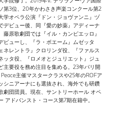
学院修了。2019年V. テッラノーヴァ国際
ソ第3位、20年かわさき声楽コンクール第2
大学オペラ公演『ドン・ジョヴァンニ』ヅ
でデビュー後、同『愛の妙薬』アディーナ
。藤原歌劇団では『イル・カンピエッロ』
デビューし、『ラ・ボエーム』ムゼッタ
ェネレントラ』クロリンダ役、『ファルス
ネッタ役、『ロメオとジュリエット』ジュ
ど主要役を務め注目を集める。23年パリ開
for Peace主催マスタークラスや25年のROFア
ッシニアーナにも選抜され、海外でも研鑽
歌劇団団員。現在、サントリーホール オペ
ー アドバンスト・コース第7期在籍中。