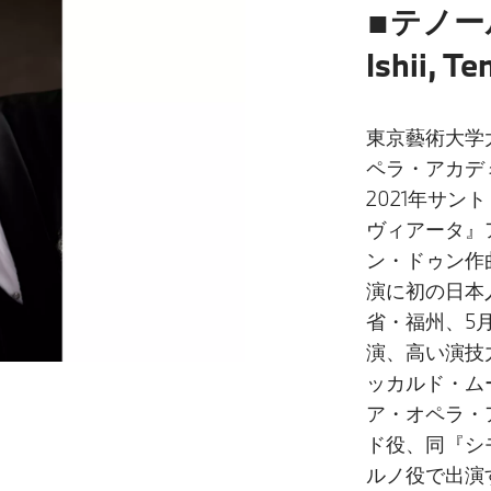
■テノー
Ishii, Te
東京藝術大学
ペラ・アカデ
2021年サ
ヴィアータ』
ン・ドゥン作
演に初の日本
省・福州、5
演、高い演技
ッカルド・ム
ア・オペラ・ア
ド役、同『シ
ルノ役で出演