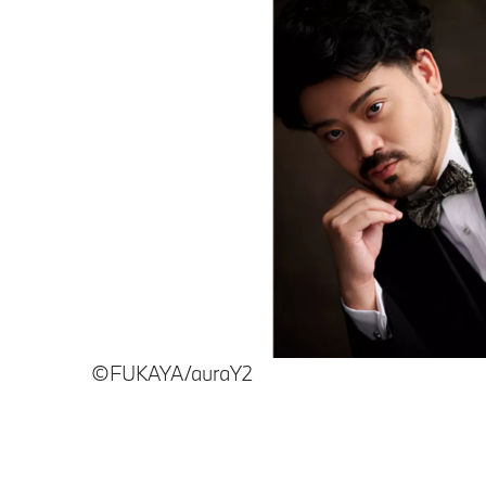
©︎FUKAYA/auraY2