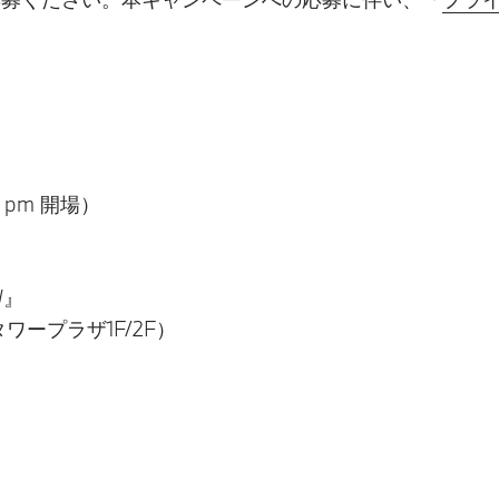
0 pm 開場）
W』
ワープラザ1F/2F）