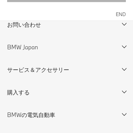
END
お問い合わせ
BMW Japan
カスタマー・サポート＆お問い合わせ
装備・価格表ダウンロード
サービス＆アクセサリー
見積依頼
会社概要
試乗申込
BMW Group Japan採用情報
購入する
ディーラー検索
BMW正規ディーラー採用情報
BMW Service
ISO 9001:2015 認証書
オンライン入庫予約
BMWの電気自動車
BMWのCSR活動
BMW純正アクセサリー
ご購入の前に
MINI
M Performance Parts
見積りシミュレーション