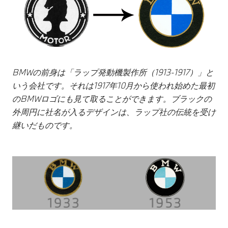
BMWの前身は「ラップ発動機製作所（1913-1917）」と
いう会社です。それは1917年10月から使われ始めた最初
のBMWロゴにも見て取ることができます。ブラックの
外周円に社名が入るデザインは、ラップ社の伝統を受け
継いだものです。