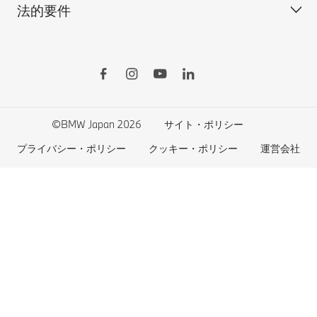
法的要件
BMW Motorrad
BMWタイヤ＆ホイール
新車在庫検索
BMWの電気自動車
Drivers Guide App
認定中古車検索
外出先での充電
BMWコネクテッド・ドライブ
実施中のサポート
ご自宅での充電
リコール情報
MyBMWアプリ
法人の皆様へ
電気自動車の航続可能距離
特定整備情報
BMW CARE
医師等国家資格保有者の皆様へ
BMWプラグイン・ハイブリッド
自動車リサイクル/レスキュー時の取り扱い
©BMW Japan 2026
サイト・ポリシー
BMWファイナンシャル・サービス
エコカー減税および補助金制度
プライバシー・ポリシー
クッキー・ポリシー
運営会社
BMW自動車保険
BMW延長保証