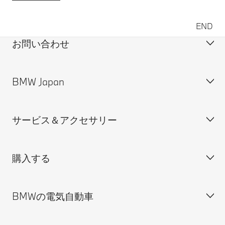
END
お問い合わせ
BMW Japan
カスタマー・サポート＆お問い合わせ
装備・価格表ダウンロード
サービス＆アクセサリー
見積依頼
会社概要
試乗申込
BMW Group Japan採用情報
購入する
ディーラー検索
BMW正規ディーラー採用情報
BMW Service
ISO 9001:2015 認証書
オンライン入庫予約
BMWの電気自動車
BMWのCSR活動
BMW純正アクセサリー
ご購入の前に
MINI
M Performance Parts
見積りシミュレーション