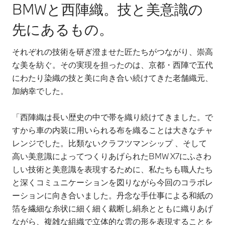
BMWと西陣織。技と美意識の
先にあるもの。
それぞれの技術を研ぎ澄ませた匠たちがつながり、崇高
な美を紡ぐ。その実現を担ったのは、京都・西陣で五代
にわたり染織の技と美に向き合い続けてきた老舗織元、
加納幸でした。
「西陣織は長い歴史の中で帯を織り続けてきました。で
すから車の内装に用いられる布を織ることは大きなチャ
レンジでした。比類ないクラフツマンシップ 、そして
高い美意識によってつくりあげられたBMW X7にふさわ
しい技術と美意識を表現するために、私たちも職人たち
と深くコミュニケーションを図りながら今回のコラボレ
ーションに向き合いました。丹念な手仕事による和紙の
箔を繊細な糸状に細く細く裁断し絹糸とともに織りあげ
ながら、複雑な組織で立体的な雲の形を表現することを