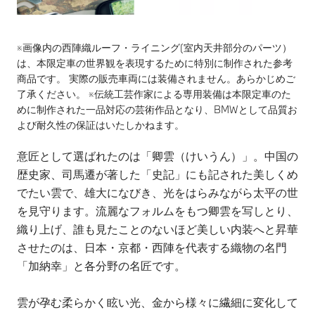
※画像内の西陣織ルーフ・ライニング(室内天井部分のパーツ）
は、本限定車の世界観を表現するために特別に制作された参考
商品です。 実際の販売車両には装備されません。あらかじめご
了承ください。 ※伝統工芸作家による専用装備は本限定車のた
めに制作された一品対応の芸術作品となり、BMWとして品質お
よび耐久性の保証はいたしかねます。
意匠として選ばれたのは「卿雲（けいうん）」。中国の
歴史家、司馬遷が著した「史記」にも記された美しくめ
でたい雲で、雄大になびき、光をはらみながら太平の世
を見守ります。流麗なフォルムをもつ卿雲を写しとり、
織り上げ、誰も見たことのないほど美しい内装へと昇華
させたのは、日本・京都・西陣を代表する織物の名門
「加納幸」と各分野の名匠です。
雲が孕む柔らかく眩い光、金から様々に繊細に変化して