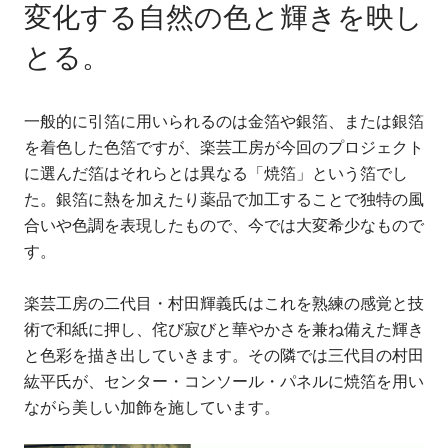
変化する自然の色と輝きを映し
とる。
一般的に引箔に用いられるのは金箔や銀箔、または銀箔
を着色した色箔ですが、楽芸工房が今回のプロジェクト
に選んだ箔はそれらとは異なる「焼箔」という箔でし
た。銀箔に熱を加えたり薬品で加工することで独特の風
合いや色調を表現したもので、今では大変希少なもので
す。
楽芸工房の二代目・村田輝義氏はこれを熟練の感覚と技
術で和紙に押し、侘び寂びと華やかさを兼ね備えた輝き
と色彩を描き出していきます。その隣では三代目の村田
紘平氏が、センター・コンソール・パネルに焼箔を用い
ながら美しい加飾を施しています。