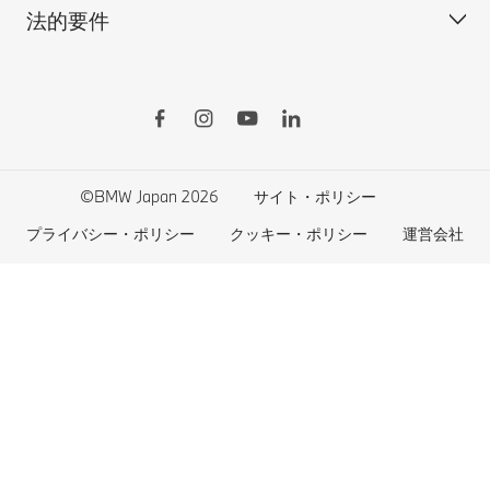
法的要件
BMW Motorrad
BMWタイヤ＆ホイール
新車在庫検索
BMWの電気自動車
Drivers Guide App
認定中古車検索
外出先での充電
BMWコネクテッド・ドライブ
実施中のサポート
ご自宅での充電
リコール情報
MyBMWアプリ
法人の皆様へ
電気自動車の航続可能距離
特定整備情報
BMW CARE
医師等国家資格保有者の皆様へ
BMWプラグイン・ハイブリッド
自動車リサイクル/レスキュー時の取り扱い
©BMW Japan 2026
サイト・ポリシー
BMWファイナンシャル・サービス
エコカー減税および補助金制度
プライバシー・ポリシー
クッキー・ポリシー
運営会社
BMW自動車保険
BMW延長保証