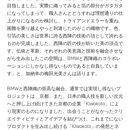
目指しました。実際に織ってみると箔の部分がガタガタ
になってしまって、職人さんとどうすれば理想通りの仕
上がりになるのか検討し、トライアンドエラーを重ね、
困難を乗り越えやっと到達したのがこの織物です。色、
引箔の美しさは世界に誇る西陣の技術の頂として誇れる
ものが完成しました。西陣の匠の技が紡いだ美の頂点で
す。伝統と革新、それぞれの美意識と技術を融合させな
がら生み出したこの空間は、BMWと西陣織のコラボレ
ーションにしかなし得ないものであると自負していま
す」と、加納幸の梅田光美さんは語ります。
BMWと西陣織の崇高な融合。通常では実現し得ないプ
ロジェクトは、京都、また、日本の職人技を新しい次元
へと押し上げ続けてきた京都の企業「Kiwakoto」によ
り現実のものになりました。出会うことがなかったクリ
エイティビティとアイデアを結びつけ、これまでにない
プロダクトを生み出し続ける「Kiwakoto」の発想とネ