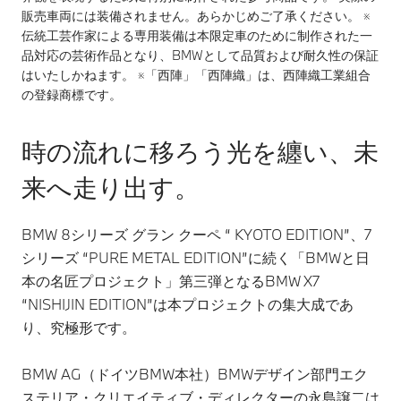
販売車両には装備されません。あらかじめご了承ください。 ※
伝統工芸作家による専用装備は本限定車のために制作された一
品対応の芸術作品となり、BMWとして品質および耐久性の保証
はいたしかねます。 ※「西陣」「西陣織」は、西陣織工業組合
の登録商標です。
時の流れに移ろう光を纏い、未
来へ走り出す。
BMW 8シリーズ グラン クーペ “ KYOTO EDITION”、7
シリーズ “PURE METAL EDITION”に続く「BMWと日
本の名匠プロジェクト」第三弾となるBMW X7
“NISHIJIN EDITION”は本プロジェクトの集大成であ
り、究極形です。
BMW AG（ドイツBMW本社）BMWデザイン部門エク
ステリア・クリエイティブ・ディレクターの永島譲二は