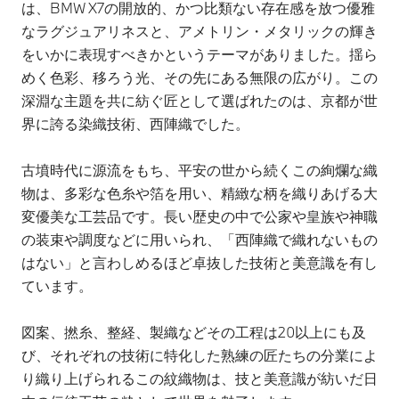
は、BMW X7の開放的、かつ比類ない存在感を放つ優雅
なラグジュアリネスと、アメトリン・メタリックの輝き
をいかに表現すべきかというテーマがありました。揺ら
めく色彩、移ろう光、その先にある無限の広がり。この
深淵な主題を共に紡ぐ匠として選ばれたのは、京都が世
界に誇る染織技術、西陣織でした。
古墳時代に源流をもち、平安の世から続くこの絢爛な織
物は、多彩な色糸や箔を用い、精緻な柄を織りあげる大
変優美な工芸品です。長い歴史の中で公家や皇族や神職
の装束や調度などに用いられ、「西陣織で織れないもの
はない」と言わしめるほど卓抜した技術と美意識を有し
ています。
図案、撚糸、整経、製織などその工程は20以上にも及
び、それぞれの技術に特化した熟練の匠たちの分業によ
り織り上げられるこの紋織物は、技と美意識が紡いだ日