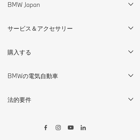
BMW Japan
カスタマー・サポート＆お問い合わせ
装備・価格表ダウンロード
サービス＆アクセサリー
見積依頼
会社概要
試乗申込
BMW Group Japan採用情報
購入する
ディーラー検索
BMW正規ディーラー採用情報
BMW Service
ISO 9001:2015 認証書
オンライン入庫予約
BMWの電気自動車
BMWのCSR活動
BMW純正アクセサリー
ご購入の前に
MINI
M Performance Parts
見積りシミュレーション
法的要件
BMW Motorrad
BMWタイヤ＆ホイール
新車在庫検索
BMWの電気自動車
Drivers Guide App
認定中古車検索
外出先での充電
BMWコネクテッド・ドライブ
実施中のサポート
ご自宅での充電
リコール情報
MyBMWアプリ
法人の皆様へ
電気自動車の航続可能距離
特定整備情報