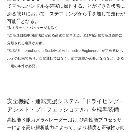
て直ちにハンドルを確実に操作することができる状態に
ある限りにおいて、ステアリングから手を離して走行が
*3
可能
となる。
*1: トラック・パッケージを除く
*2: 高速自動車国道法に定める高速自動車国道、及び指定都市高速道路に
分類される道路が対象。
*3: SAE International（Society of Automotive Engineers）が定めるレベ
ル 2 の段階であり、自動運転ではなく、前方注視が必要となるなど、ある
一定の条件が必要。
安全機能・運転支援システム「ドライビング・
アシスト・プロフェッショナル」を標準装備
高性能 3 眼カメラ&レーダー､および高性能プロセッサ
ーによる高い解析能力によって、より精度と正確性が向