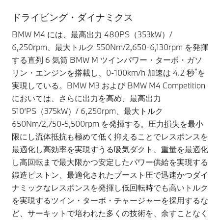
ドライビング・ダイナミクス
BMW M4 には、最高出力 480PS（353kW）/
6,250rpm、最大トルク 550Nm/2,650-6,130rpm を発揮
する直列 6 気筒 BMW M ツインパワー・ターボ・ガソ
*
リン・エンジンを搭載し、0-100km/h 加速は 4.2 秒
を
実現している。BMW M3 および BMW M4 Competition
においては、さらに出力を高め、最高出力
510‘PS（375kW）/ 6,250rpm、最大トルク
650Nm/2,750-5,500rpm を発揮する。圧力損失を最小
限にし流体抵抗も極めて低く抑えることでレスポンスを
最適化し高効率を実現すうる吸気ダクト、重量を最適化
し高回転まで最大限かつ安定したパワー供給を実現する
鍛造ピストン、最適化されたブースト圧で迅速かつダイ
ナミックなレスポンスを発揮し低回転時でも高いトルク
を実現するツイン・ターボ・チャージャーを採用するな
ど、サーキットで培われた多くの技術を、余すことなく