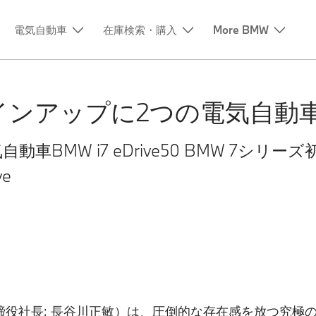
電気自動車
在庫検索・購入
More BMW
ラインアップに2つの電気自動
動車BMW i7 eDrive50 BMW 7シ
ve
役社長: 長谷川正敏）は、圧倒的な存在感を放つ究極の