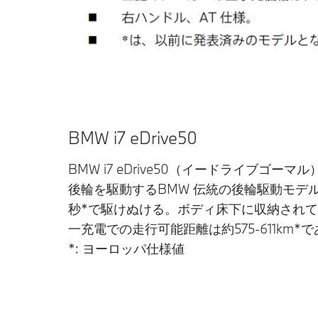
BMW i7 eDrive50
BMW i7 eDrive50（イードライブゴー
後輪を駆動するBMW 伝統の後輪駆動モデルであ
秒*で駆けぬける。ボディ床下に収納されてい
一充電での走行可能距離は約575-611km*
*: ヨーロッパ仕様値