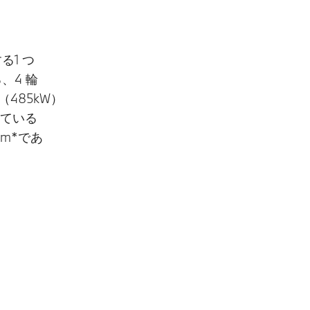
る1 つ
、4 輪
485kW）
れている
km*であ