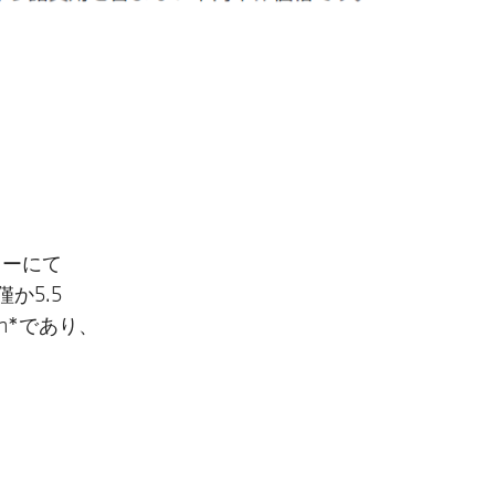
ターにて
か5.5
h*であり、