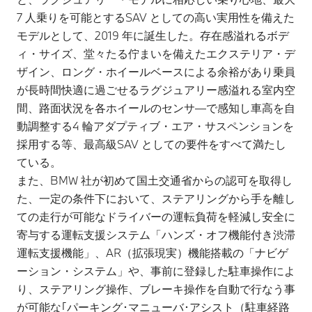
7 人乗りを可能とするSAV としての高い実用性を備えた
モデルとして、2019 年に誕生した。存在感溢れるボデ
ィ・サイズ、堂々たる佇まいを備えたエクステリア・デ
ザイン、ロング・ホイールベースによる余裕があり乗員
が長時間快適に過ごせるラグジュアリー感溢れる室内空
間、路面状況を各ホイールのセンサ―で感知し車高を自
動調整する4 輪アダプティブ・エア・サスペンションを
採用する等、最高級SAV としての要件をすべて満たし
ている。
また、BMW 社が初めて国土交通省からの認可を取得し
た、一定の条件下において、ステアリングから手を離し
ての走行が可能なドライバーの運転負荷を軽減し安全に
寄与する運転支援システム「ハンズ・オフ機能付き渋滞
運転支援機能」、AR（拡張現実）機能搭載の「ナビゲ
ーション・システム」や、事前に登録した駐車操作によ
り、ステアリング操作、ブレーキ操作を自動で行なう事
が可能な｢パーキング･マニューバ･アシスト（駐車経路