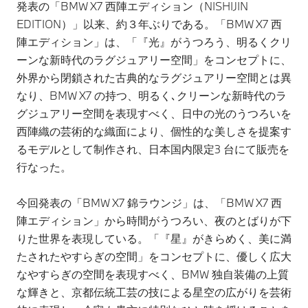
発表の「BMW X7 西陣エディション（NISHIJIN
EDITION）」以来、約３年ぶりである。「BMW X7 西
陣エディション」は、「『光』がうつろう、明るくクリ
ーンな新時代のラグジュアリー空間」をコンセプトに、
外界から閉鎖された古典的なラグジュアリー空間とは異
なり、BMW X7 の持つ、明るく､クリーンな新時代のラ
グジュアリー空間を表現すべく、日中の光のうつろいを
西陣織の芸術的な織面により、個性的な美しさを提案す
るモデルとして制作され、日本国内限定3 台にて販売を
行なった。
今回発表の「BMW X7 錦ラウンジ」は、「BMW X7 西
陣エディション」から時間がうつろい、夜のとばりが下
りた世界を表現している。「『星』がきらめく、美に満
たされたやすらぎの空間」をコンセプトに、優しく広大
なやすらぎの空間を表現すべく、BMW 独自装備の上質
な輝きと、京都伝統工芸の技による星空の広がりを芸術