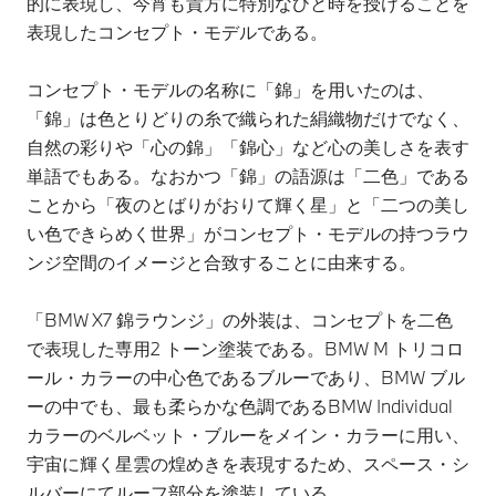
的に表現し、今宵も貴方に特別なひと時を授けることを
表現したコンセプト・モデルである。
コンセプト・モデルの名称に「錦」を用いたのは、
「錦」は色とりどりの糸で織られた絹織物だけでなく、
自然の彩りや「心の錦」「錦心」など心の美しさを表す
単語でもある。なおかつ「錦」の語源は「二色」である
ことから「夜のとばりがおりて輝く星」と「二つの美し
い色できらめく世界」がコンセプト・モデルの持つラウ
ンジ空間のイメージと合致することに由来する。
「BMW X7 錦ラウンジ」の外装は、コンセプトを二色
で表現した専用2 トーン塗装である。BMW M トリコロ
ール・カラーの中心色であるブルーであり、BMW ブル
ーの中でも、最も柔らかな色調であるBMW Individual
カラーのベルベット・ブルーをメイン・カラーに用い、
宇宙に輝く星雲の煌めきを表現するため、スペース・シ
ルバーにてルーフ部分を塗装している。