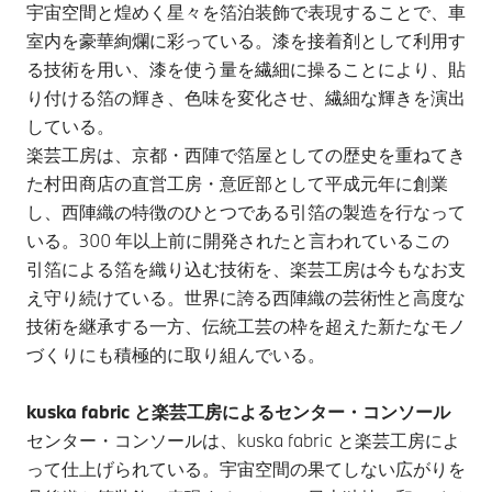
宇宙空間と煌めく星々を箔泊装飾で表現することで、車
室内を豪華絢爛に彩っている。漆を接着剤として利用す
る技術を用い、漆を使う量を繊細に操ることにより、貼
り付ける箔の輝き、色味を変化させ、繊細な輝きを演出
している。
楽芸工房は、京都・西陣で箔屋としての歴史を重ねてき
た村田商店の直営工房・意匠部として平成元年に創業
し、西陣織の特徴のひとつである引箔の製造を行なって
いる。300 年以上前に開発されたと言われているこの
引箔による箔を織り込む技術を、楽芸工房は今もなお支
え守り続けている。世界に誇る西陣織の芸術性と高度な
技術を継承する一方、伝統工芸の枠を超えた新たなモノ
づくりにも積極的に取り組んでいる。
kuska fabric と楽芸工房によるセンター・コンソール
センター・コンソールは、kuska fabric と楽芸工房によ
って仕上げられている。宇宙空間の果てしない広がりを