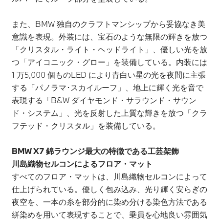
また、BMW 独自のクラフトマンシップから妥協なき美
意識を表現。外装には、宝石のような無限の輝きを放つ
「クリスタル・ライト・ヘッドライト」、優しい光を放
つ「アイコニック・グロー」を装備している。内装には
1 万5,000 個ものLED により青白い星の光を夜間に主張
する「パノラマ･スカイルーフ」、地上に輝く光を音で
表現する「B&W ダイヤモンド・サラウンド・サウン
ド・システム」、光を反射した上質な輝きを放つ「クラ
フテッド・クリスタル」を装備している。
BMW X7 錦ラウンジ最大の特徴である工芸架飾
川島織物セルコンによるフロア・マット
すべてのフロア・マットは、川島織物セルコンによって
仕上げられている。優しく包み込み、光り輝く安らぎの
夜空を、一本の糸を部分的に染め分ける染色方法である
絣染めを用いて表現することで、乗員を心地良い雰囲気