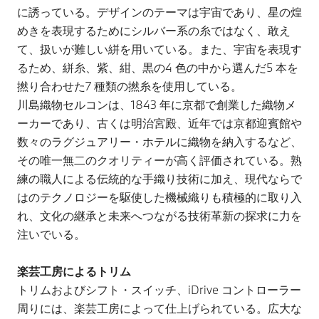
に誘っている。デザインのテーマは宇宙であり、星の煌
めきを表現するためにシルバー系の糸ではなく、敢え
て、扱いが難しい絣を用いている。また、宇宙を表現す
るため、絣糸、紫、紺、黒の4 色の中から選んだ5 本を
撚り合わせた7 種類の撚糸を使用している。
川島織物セルコンは、1843 年に京都で創業した織物メ
ーカーであり、古くは明治宮殿、近年では京都迎賓館や
数々のラグジュアリー・ホテルに織物を納入するなど、
その唯一無二のクオリティーが高く評価されている。熟
練の職人による伝統的な手織り技術に加え、現代ならで
はのテクノロジーを駆使した機械織りも積極的に取り入
れ、文化の継承と未来へつながる技術革新の探求に力を
注いでいる。
楽芸工房によるトリム
トリムおよびシフト・スイッチ、iDrive コントローラー
周りには、楽芸工房によって仕上げられている。広大な