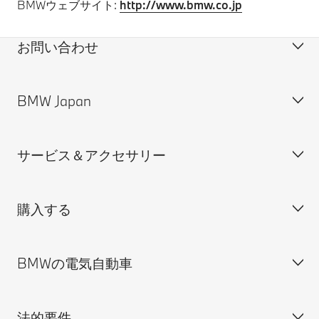
BMWウェブサイト:
http://www.bmw.co.jp
お問い合わせ
BMW Japan
カスタマー・サポート＆お問い合わせ
装備・価格表ダウンロード
サービス＆アクセサリー
見積依頼
会社概要
試乗申込
BMW Group Japan採用情報
購入する
ディーラー検索
BMW正規ディーラー採用情報
BMW Service
ISO 9001:2015 認証書
オンライン入庫予約
BMWの電気自動車
BMWのCSR活動
BMW純正アクセサリー
ご購入の前に
MINI
M Performance Parts
見積りシミュレーション
法的要件
BMW Motorrad
BMWタイヤ＆ホイール
新車在庫検索
BMWの電気自動車