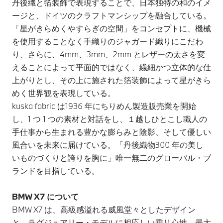
丹後織と箔装飾で表現することで、日本独特の和のイメ
ージと、ドイツのクラフトマンシップを融合している。
「星がきらめくやすらぎの空間」をコンセプトに、機械
を使用することなく手織りのジャガード織りにこだわ
り、さらに、4mm、3mm、2mm とレザーの太さを変
えることによって平面的ではなく、繊細かつ立体的な仕
上がりとし、その上に施された箔装飾によって星がきら
めく世界観を表現している。
kuska fabric は1936 年にちりめん製造販売業を開始
し、1 つ 1 つの素材と対話をし、１越しひとこし職人の
手仕事から生まれる豊かな膨らみと陰影、そして優しい
風合いを未来に届けている。「丹後織物300 年の美し
いものづくりと誇りを胸に」唯一無二のグローバル・ブ
ランドを目指している。
BMW X7 について
BMW X7 は、高級感溢れる威風堂々としたデザイン
と、ラグジュアリー・モデルに相応しい乗り心地、最大