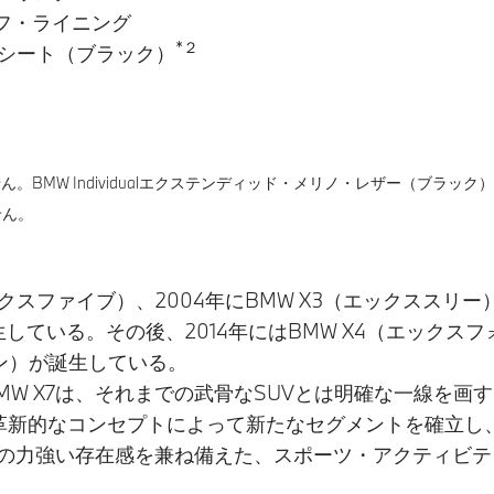
フ・ライニング
*２
リノ・シート（ブラック）
には装備されません。BMW Individualエクステンディッド・メリノ・レザー（ブラ
ません。
エックスファイブ）、2004年にBMW X3（エックススリー
生している。その後、2014年にはBMW X4（エックスフ
ブン）が誕生している。
X5、BMW X7は、それまでの武骨なSUVとは明確な一線
新的なコンセプトによって新たなセグメントを確立し、BM
ルの力強い存在感を兼ね備えた、スポーツ・アクティビテ