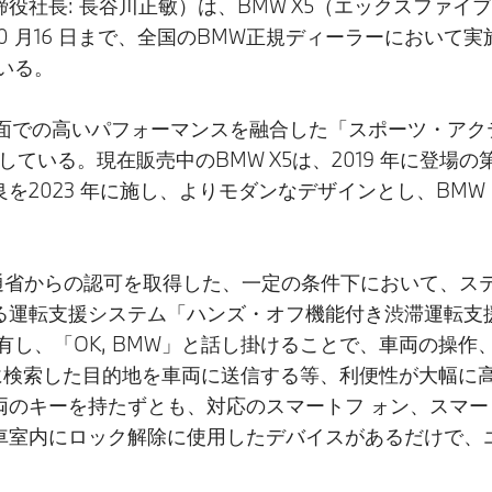
: 長谷川正敏）は、BMW X5（エックスファイブ）の限定車
 月16 日まで、全国のBMW正規ディーラーにおいて実
ている。
、路面での高いパフォーマンスを融合した「スポーツ・アク
している。現在販売中のBMW X5は、2019 年に登場
を2023 年に施し、よりモダンなデザインとし、BM
交通省からの認可を取得した、一定の条件下において、ス
る運転支援システム「ハンズ・オフ機能付き渋滞運転支
し、「OK, BMW」と話し掛けることで、車両の操作、
事前に検索した目的地を車両に送信する等、利便性が大幅に
両のキーを持たずとも、対応のスマートフ ォン、スマ
車室内にロック解除に使用したデバイスがあるだけで、