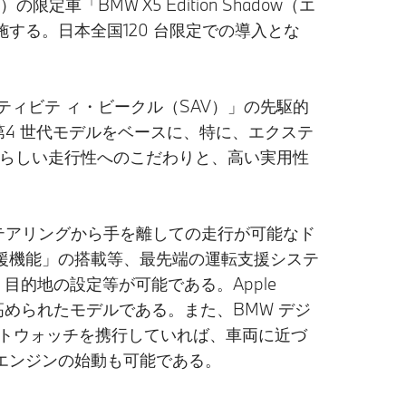
「BMW X5 Edition Shadow（エ
施する。日本全国120 台限定での導入とな
ティビテ ィ・ビークル（SAV）」の先駆的
の第4 世代モデルをベースに、特に、エクステ
W らしい走行性へのこだわりと、高い実用性
テアリングから手を離しての走行が可能なド
援機能」の搭載等、最先端の運転支援システ
目的地の設定等が可能である。Apple
高められたモデルである。また、BMW デジ
ートウォッチを携行していれば、車両に近づ
エンジンの始動も可能である。