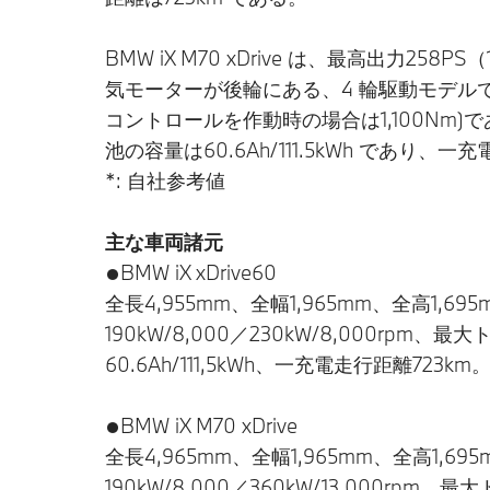
BMW iX M70 xDrive は、最高出力2
気モーターが後輪にある、4 輪駆動モデルであ
コントロールを作動時の場合は1,100Nm)で
池の容量は60.6Ah/111.5kWh であり、
*: 自社参考値
主な車両諸元
●BMW iX xDrive60
全長4,955mm、全幅1,965mm、全高1,6
190kW/8,000／230kW/8,000rpm
60.6Ah/111,5kWh、一充電走行距離723km
●BMW iX M70 xDrive
全長4,965mm、全幅1,965mm、全高1,6
190kW/8,000／360kW/13,000rpm