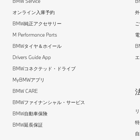
BMW Service
B
オンライン入庫予約
外
BMW純正アクセサリー
ご
M Performance Parts
電
BMWタイヤ＆ホイール
B
Drivers Guide App
エ
BMWコネクテッド・ドライブ
MyBMWアプリ
BMW CARE
BMWファイナンシャル・サービス
リ
BMW自動車保険
特
BMW延長保証
自