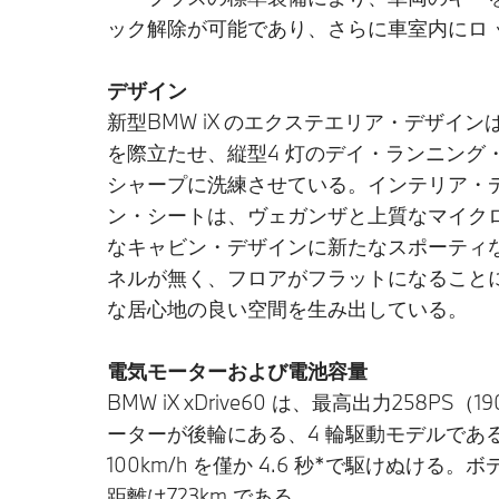
ック解除が可能であり、さらに車室内にロ
デザイン
新型BMW iX のエクステエリア・デザ
を際立たせ、縦型4 灯のデイ・ランニング
シャープに洗練させている。インテリア・デ
ン・シートは、ヴェガンザと上質なマイクロ
なキャビン・デザインに新たなスポーティな
ネルが無く、フロアがフラットになること
な居心地の良い空間を生み出している。
電気モーターおよび電池容量
BMW iX xDrive60 は、最高出力258
ーターが後輪にある、4 輪駆動モデルである。
100km/h を僅か 4.6 秒*で駆けぬける
距離は723km である。