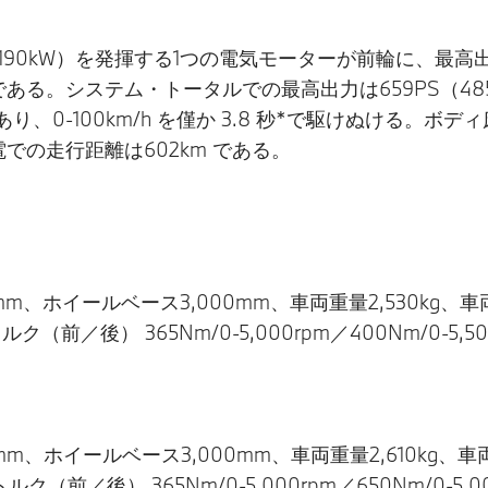
58PS（190kW）を発揮する1つの電気モーターが前輪に、最高
る。システム・トータルでの最高出力は659PS（485k
あり、0-100km/h を僅か 3.8 秒*で駆けぬける
一充電での走行距離は602km である。
95mm、ホイールベース3,000mm、車両重量2,530kg
、最大トルク（前／後） 365Nm/0-5,000rpm／400Nm/
。
95mm、ホイールベース3,000mm、車両重量2,610kg
、最大トルク（前／後） 365Nm/0-5,000rpm／650Nm