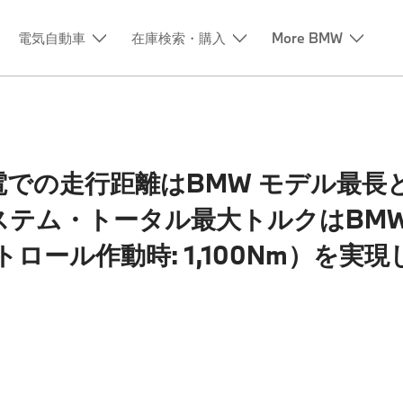
電気自動車
在庫検索・購入
More BMW
の一充電での走行距離はBMW モデル最長
ve のシステム・トータル最大トルクはB
ロール作動時: 1,100Nm）を実現し0-