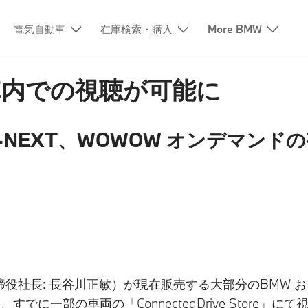
電気自動車
在庫検索・購入
More BMW
車内での視聴が可能に
r、U-NEXT、WOWOW オンデマン
社長: 長谷川正敏）が現在販売する大部分のBMW およ
に一部の車両の「ConnectedDrive Store」にて視