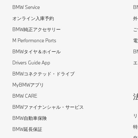
BMW Service
B
オンライン入庫予約
外
BMW純正アクセサリー
ご
M Performance Parts
電
BMWタイヤ＆ホイール
B
Drivers Guide App
エ
BMWコネクテッド・ドライブ
MyBMWアプリ
BMW CARE
BMWファイナンシャル・サービス
リ
BMW自動車保険
特
BMW延長保証
自