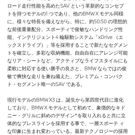
ロード走行性能を高めたSAV という革新的なコンセプ
トを持つモデルの1 つであり、他のBMW X モデル同様
に、様々な特長を備えながら、特に、約50:50 の理想的
な前後重量配分、スポーティで俊敏なハンドリング性
能、インテリジェント4 輪駆動システム「xDrive （エ
ックスドライブ）」等を採用することで新たなセグメン
トを確立し、多彩な収納機能、自由自在にアレンジ可能
なリア・シートなど、アクティブなライフスタイルにも
柔軟に対応する使い勝手の良さと、BMW ならではの俊
敏で爽快な走りを兼ね備えた、プレミアム・コンパク
ト・セグメント唯一のSAV である。
現行モデルのBMW X3 は、誕生から第四世代目に進化
しており、BMW X モデルとして初めて、象徴的なキド
ニー・グリルに斜めのデザイン*を取り入れると共に立
体的なプレスラインを採用する事で、一層スポーテ ィ
な印象に生まれ変わっている。最新テクノロジーの採用