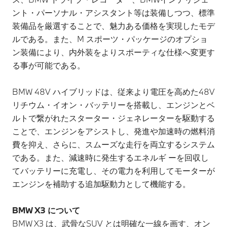
ント・パーソナル・アシスタント等は装備しつつ、標準
装備品を厳選することで、魅力ある価格を実現したモデ
ルである。また、M スポーツ・パッケージのオプショ
ン装備により、内外装をよりスポーティな仕様へ変更す
る事が可能である。
BMW 48V ハイブリッドは、従来より電圧を高めた48V
リチウム・イオン・バッテリーを搭載し、エンジンとベ
ルトで繋がれたスターター・ジェネレーターを駆動する
ことで、エンジンをアシストし、発進や加速時の燃料消
費を抑え、さらに、スムーズな走行を両立するシステム
である。また、減速時に発生するエネルギ ーを回収し
てバッテリーに充電し、その電力を利用してモーターが
エンジンを補助する追加駆動力として機能する。
BMW X3 について
BMW X3 は、武骨なSUV とは明確な一線を画す、オン