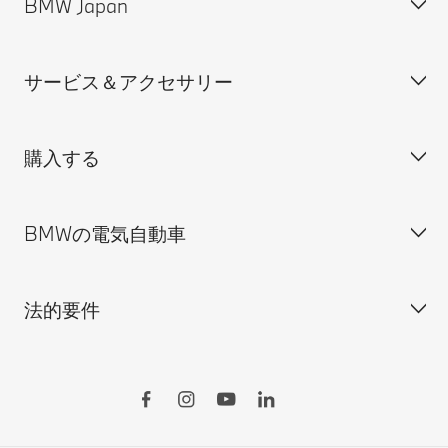
BMW Japan
カスタマー・サポート＆お問い合わせ
装備・価格表ダウンロード
サービス＆アクセサリー
見積依頼
会社概要
試乗申込
BMW Group Japan採用情報
購入する
ディーラー検索
BMW正規ディーラー採用情報
BMW Service
ISO 9001:2015 認証書
オンライン入庫予約
BMWの電気自動車
BMWのCSR活動
BMW純正アクセサリー
ご購入の前に
MINI
M Performance Parts
見積りシミュレーション
法的要件
BMW Motorrad
BMWタイヤ＆ホイール
新車在庫検索
BMWの電気自動車
Drivers Guide App
認定中古車検索
外出先での充電
BMWコネクテッド・ドライブ
実施中のサポート
ご自宅での充電
リコール情報
MyBMWアプリ
法人の皆様へ
電気自動車の航続可能距離
特定整備情報