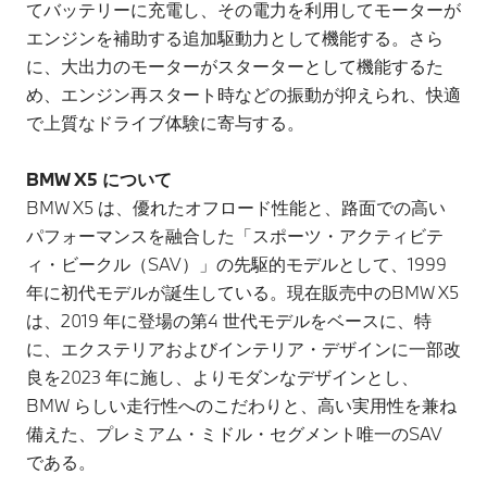
てバッテリーに充電し、その電力を利用してモーターが
エンジンを補助する追加駆動力として機能する。さら
に、大出力のモーターがスターターとして機能するた
め、エンジン再スタート時などの振動が抑えられ、快適
で上質なドライブ体験に寄与する。
BMW X5 について
BMW X5 は、優れたオフロード性能と、路面での高い
パフォーマンスを融合した「スポーツ・アクティビテ
ィ・ビークル（SAV）」の先駆的モデルとして、1999
年に初代モデルが誕生している。現在販売中のBMW X5
は、2019 年に登場の第4 世代モデルをベースに、特
に、エクステリアおよびインテリア・デザインに一部改
良を2023 年に施し、よりモダンなデザインとし、
BMW らしい走行性へのこだわりと、高い実用性を兼ね
備えた、プレミアム・ミドル・セグメント唯一のSAV
である。