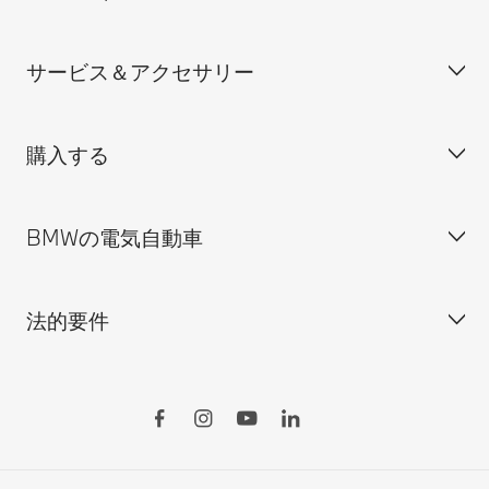
装備・価格表ダウンロード
サービス＆アクセサリー
見積依頼
会社概要
試乗申込
BMW Group Japan採用情報
購入する
ディーラー検索
BMW正規ディーラー採用情報
BMW Service
ISO 9001:2015 認証書
オンライン入庫予約
BMWの電気自動車
BMWのCSR活動
BMW純正アクセサリー
ご購入の前に
MINI
M Performance Parts
見積りシミュレーション
法的要件
BMW Motorrad
BMWタイヤ＆ホイール
新車在庫検索
BMWの電気自動車
Drivers Guide App
認定中古車検索
外出先での充電
BMWコネクテッド・ドライブ
実施中のサポート
ご自宅での充電
リコール情報
MyBMWアプリ
法人の皆様へ
電気自動車の航続可能距離
特定整備情報
BMW CARE
医師等国家資格保有者の皆様へ
BMWプラグイン・ハイブリッド
自動車リサイクル/レスキュー時の取り扱い