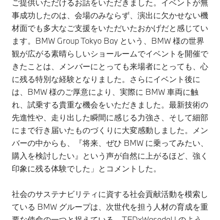
ご提供いただけるお話をいただきました。イベントが無
事成功したのは、会場のみならず、演出に欠かせない機
材面でも多大なご支援をいただいたおかげだと感じてい
ます。BMW Group Tokyo Bay という、BMW 様の世界
観が広がる素晴らしいショールームでイベントを開催で
きたことは、メンバーにとっても来場者にとっても、心
に残る特別な経験となりました。さらにイベント後に
は、BMW 様のご厚意により、実際に BMW 車両に触
れ、試乗する貴重な機会をいただきました。最新技術の
先進性や、走り出した瞬間に感じる力強さ、そして細部
にまで行き届いたものづくりに大変感動しました。メン
バーの中からも、『将来、ぜひ BMW に乗ってみたい、
購入を検討したい』という声が自然に上がるほど、強く
印象に残る体験でした」とコメントした。
社会のサステナビリティに資する社会貢献活動を模索し
ている BMW グループは、次世代を担う人材の育成を重
要な使命の一つと捉えている。TEDxWasedaU のよう