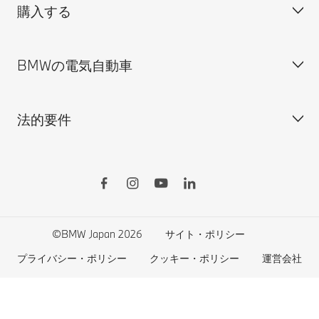
購入する
ディーラー検索
BMW正規ディーラー採用情報
BMW Service
ISO 9001:2015 認証書
オンライン入庫予約
BMWの電気自動車
BMWのCSR活動
BMW純正アクセサリー
ご購入の前に
MINI
M Performance Parts
見積りシミュレーション
法的要件
BMW Motorrad
BMWタイヤ＆ホイール
新車在庫検索
BMWの電気自動車
Drivers Guide App
認定中古車検索
外出先での充電
BMWコネクテッド・ドライブ
実施中のサポート
ご自宅での充電
リコール情報
MyBMWアプリ
法人の皆様へ
電気自動車の航続可能距離
特定整備情報
BMW CARE
医師等国家資格保有者の皆様へ
BMWプラグイン・ハイブリッド
自動車リサイクル/レスキュー時の取り扱い
©BMW Japan 2026
サイト・ポリシー
BMWファイナンシャル・サービス
エコカー減税および補助金制度
プライバシー・ポリシー
クッキー・ポリシー
運営会社
BMW自動車保険
BMW延長保証