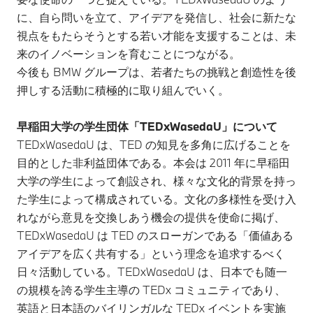
に、自ら問いを立て、アイデアを発信し、社会に新たな
視点をもたらそうとする若い才能を支援することは、未
来のイノベーションを育むことにつながる。
今後も BMW グループは、若者たちの挑戦と創造性を後
押しする活動に積極的に取り組んでいく。
早稲田大学の学生団体「TEDxWasedaU」について
TEDxWasedaU は、TED の知見を多角に広げることを
目的とした非利益団体である。本会は 2011 年に早稲田
大学の学生によって創設され、様々な文化的背景を持っ
た学生によって構成されている。文化の多様性を受け入
れながら意見を交換しあう機会の提供を使命に掲げ、
TEDxWasedaU は TED のスローガンである「価値ある
アイデアを広く共有する」という理念を追求するべく
日々活動している。TEDxWasedaU は、日本でも随一
の規模を誇る学生主導の TEDx コミュニティであり、
英語と日本語のバイリンガルな TEDx イベントを実施