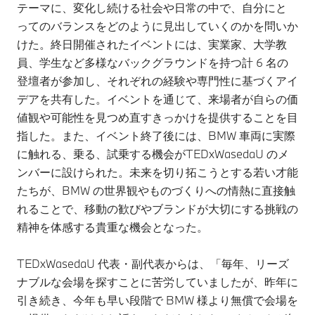
テーマに、変化し続ける社会や日常の中で、自分にと
ってのバランスをどのように見出していくのかを問いか
けた。終日開催されたイベントには、実業家、大学教
員、学生など多様なバックグラウンドを持つ計 6 名の
登壇者が参加し、それぞれの経験や専門性に基づくアイ
デアを共有した。イベントを通じて、来場者が自らの価
値観や可能性を見つめ直すきっかけを提供することを目
指した。また、イベント終了後には、BMW 車両に実際
に触れる、乗る、試乗する機会がTEDxWasedaU のメ
ンバーに設けられた。未来を切り拓こうとする若い才能
たちが、BMW の世界観やものづくりへの情熱に直接触
れることで、移動の歓びやブランドが大切にする挑戦の
精神を体感する貴重な機会となった。
TEDxWasedaU 代表・副代表からは、「毎年、リーズ
ナブルな会場を探すことに苦労していましたが、昨年に
引き続き、今年も早い段階で BMW 様より無償で会場を