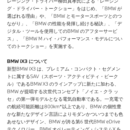
レーシング・ドライバー柳田真孝氏による「レーシン
グ・ドライバー・トークショー」をはじめ、「BMW が
選ばれる理由」や、「BMW とモータースポーツとのつ
ながり」、「BMW の性能を発揮し続ける秘訣」、「デ
ジタル・ツールを使用してのBMW のアフターサービ
ス」、「BMW M ハイ・パフォーマンス・モデルについ
てのトークショー」を実施する。
BMW iX3 について
新型BMW iX3 は、プレミアム・コンパクト・セグメン
トに属するSAV（スポーツ・アクティビティ・ビーク
ル）であるBMW X3 のラインアップに新たに加わる、
BMW が提唱する次世代コンセプト「ノイエ・クラ ッ
セ」の第一弾モデルとなる電気自動車である。一充電で
の航続可能距離は800km*以上であり、BMW の個性豊
かな新たなデザイン言語によりモダンかついつまでも色
あせないデザイン、BMW が誇る第6 世代BMW eDrive
テクノロジー、BMW オペレーティング・システムX を