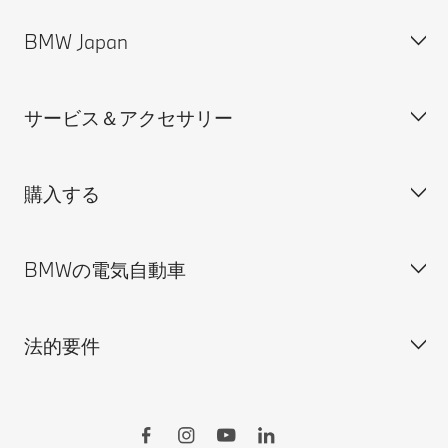
BMW Japan
カスタマー・サポート＆お問い合わせ
装備・価格表ダウンロード
サービス＆アクセサリー
見積依頼
会社概要
試乗申込
BMW Group Japan採用情報
購入する
ディーラー検索
BMW正規ディーラー採用情報
BMW Service
ISO 9001:2015 認証書
オンライン入庫予約
BMWの電気自動車
BMWのCSR活動
BMW純正アクセサリー
ご購入の前に
MINI
M Performance Parts
見積りシミュレーション
法的要件
BMW Motorrad
BMWタイヤ＆ホイール
新車在庫検索
BMWの電気自動車
Drivers Guide App
認定中古車検索
外出先での充電
BMWコネクテッド・ドライブ
実施中のサポート
ご自宅での充電
リコール情報