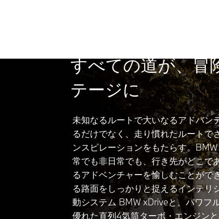
すべての道が、冒
テージに
未知なるルートで大いなるアドバン
るだけでなく、走り慣れたルートで
ンスピレーションをもたらす。BMW 
常でも非日常でも、行き先がどこで
るアドベンチャーを愉しむことがで
る路面をしっかりと捉えるインテリ
動システム BMW xDriveと、パワ
優れた直列4気筒ターボ・エンジン