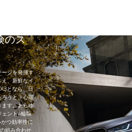
※記載の主要諸元は、X3 20d xDriveのものとなります。
険のス
テージを発揮す
さえ、新鮮なイ
X3となら、日
あろうと、心躍
きます。あらゆ
ジェント4輪駆
フルかつ効率性に
との組み合わせ