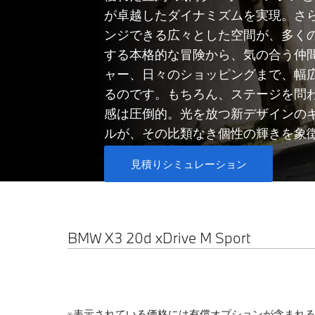
が卓越したダイナミズムを実現。さ
ンジできる広々とした空間が、多く
する本格的な冒険から、気の合う仲
ャー、日々のショッピングまで、幅
るのです。もちろん、ステージを問
感は圧倒的。光を放つ新デザインの
ルが、その比類なき個性の輝きを象
見積りシミュレーション
BMW X3 20d xDrive M Sport
※表示されている価格には有償オプションが含まれ