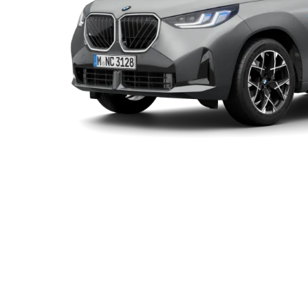
BMW
システム・トータル最高出力（自社データ）
システム・
X3
145kW (197ps)
400Nm