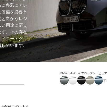
らに多彩にアレ
の装備を必要と
間と向かうレジ
広い用途に応え
わず、その存在
キドニー・グリ
徴しています。
BMW Individual フローズン
す
る場合がございます。