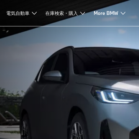
ロジー
電気自動車
ドライビング・ダイナミクス
在庫検索・購入
ローンとリース
More BMW
サービ