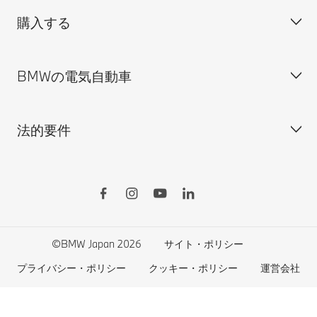
購入する
ディーラー検索
BMW正規ディーラー採用情報
BMW Service
ISO 9001:2015 認証書
オンライン入庫予約
BMWの電気自動車
BMWのCSR活動
BMW純正アクセサリー
ご購入の前に
MINI
M Performance Parts
見積りシミュレーション
法的要件
BMW Motorrad
BMWタイヤ＆ホイール
新車在庫検索
BMWの電気自動車
Drivers Guide App
認定中古車検索
外出先での充電
BMWコネクテッド・ドライブ
実施中のサポート
ご自宅での充電
リコール情報
MyBMWアプリ
法人の皆様へ
電気自動車の航続可能距離
特定整備情報
BMW CARE
医師等国家資格保有者の皆様へ
BMWプラグイン・ハイブリッド
自動車リサイクル/レスキュー時の取り扱い
©BMW Japan 2026
サイト・ポリシー
BMWファイナンシャル・サービス
エコカー減税および補助金制度
プライバシー・ポリシー
クッキー・ポリシー
運営会社
BMW自動車保険
BMW延長保証