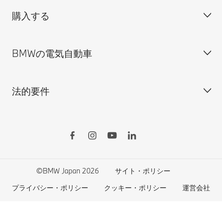
購入する
ディーラー検索
BMW正規ディーラー採用情報
BMW Service
ISO 9001:2015 認証書
オンライン入庫予約
BMWの電気自動車
BMWのCSR活動
BMW純正アクセサリー
ご購入の前に
MINI
M Performance Parts
見積りシミュレーション
法的要件
BMW Motorrad
BMWタイヤ＆ホイール
新車在庫検索
BMWの電気自動車
Drivers Guide App
認定中古車検索
外出先での充電
BMWコネクテッド・ドライブ
実施中のサポート
ご自宅での充電
リコール情報
MyBMWアプリ
法人の皆様へ
電気自動車の航続可能距離
特定整備情報
BMW CARE
医師等国家資格保有者の皆様へ
BMWプラグイン・ハイブリッド
自動車リサイクル/レスキュー時の取り扱い
©BMW Japan 2026
サイト・ポリシー
BMWファイナンシャル・サービス
エコカー減税および補助金制度
プライバシー・ポリシー
クッキー・ポリシー
運営会社
BMW自動車保険
BMW延長保証