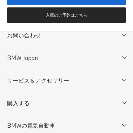
入庫のご予約はこちら
お問い合わせ
BMW Japan
カスタマー・サポート＆お問い合わせ
装備・価格表ダウンロード
サービス＆アクセサリー
見積依頼
会社概要
試乗申込
BMW Group Japan採用情報
購入する
ディーラー検索
BMW正規ディーラー採用情報
BMW Service
ISO 9001:2015 認証書
オンライン入庫予約
BMWの電気自動車
BMWのCSR活動
BMW純正アクセサリー
ご購入の前に