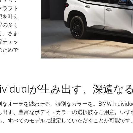
クラフト
想を叶え
程の多く
く、さま
質チェッ
のためで
ndividualが生み出す、深遠
オーラを纏わせる、特別なカラーを。BMW Individ
し出す、豊富なボディ・カラーの選択肢をご用意。いず
も、すべてのモデルに設定していただくことが可能です