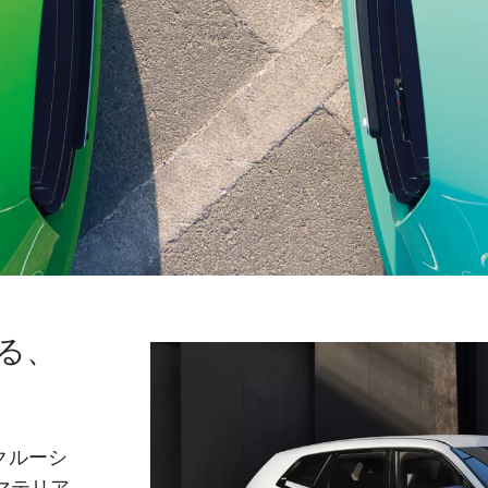
る、
クルーシ
なマテリア