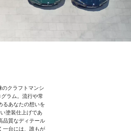
、熟練のクラフトマンシ
ログラム。流行や常
めるあなたの想いを
しい塗装仕上げであ
高品質なディテール
く一台には、誰もが