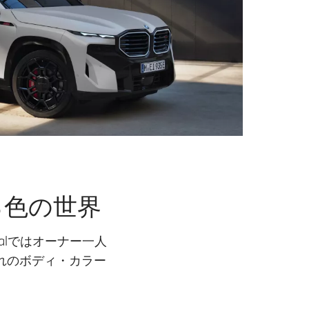
なる色の世界
ualではオーナー一人
れのボディ・カラー
。