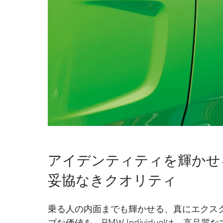
アイデンティティを輝かせ
妥協なきクオリティ
乗る人の内面までも輝かせる、真にエクス
ブな価値を。BMW Individualは、高品質