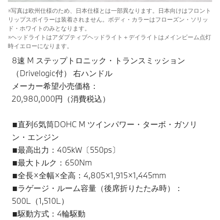
※写真は欧州仕様のため、日本仕様とは一部異なります。日本向けはフロント
リップスポイラーは装着されません。ボディ・カラーはフローズン・ソリッ
ド・ホワイトのみとなります。
※ヘッドライトはアダプティブヘッドライト＋デイライトはメインビーム点灯
時イエローになります。
8速 M ステップトロニック・トランスミッション
（Drivelogic付） 右ハンドル
メーカー希望小売価格：
20,980,000円（消費税込）
■直列6気筒DOHC M ツインパワー・ターボ・ガソリ
ン・エンジン
■最高出力：405kW〔550ps〕
■最大トルク：650Nm
■全長×全幅×全高：4,805×1,915×1,445mm
■ラゲージ・ルーム容量（後席折りたたみ時）：
500L（1,510L）
■駆動方式：4輪駆動