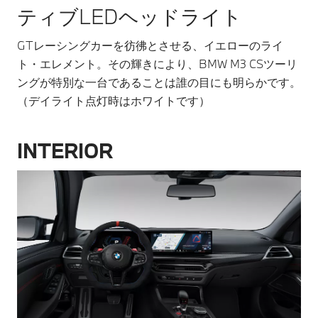
ティブLEDヘッドライト
GTレーシングカーを彷彿とさせる、イエローのライ
ブ
ト・エレメント。その輝きにより、BMW M3 CSツーリ
バ
ングが特別な一台であることは誰の目にも明らかです。
（デイライト点灯時はホワイトです）
INTERIOR