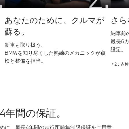
あなたのために、クルマが
さら
蘇る。
、
納車前
最長6
新車も取り扱う、
設定。
BMWを知り尽くした熟練のメカニックが点
検と整備を担当。
＊2：点
く
4年間の保証。
ために、最長4年間の走行距離無制限保証をご用意。