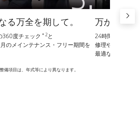
なる万全を期して。
万が一の時
＊2
の360度チェック
と
24時間365日の
カ月のメインテナンス・フリー期間を
修理や搬送、レッ
最適なサービスを
検整備項目は、年式等により異なります。