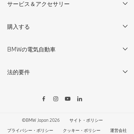
サービス＆アクセサリー
見積依頼
会社概要
試乗申込
BMW Group Japan採用情報
購入する
ディーラー検索
BMW正規ディーラー採用情報
BMW Service
ISO 9001:2015 認証書
オンライン入庫予約
BMWの電気自動車
BMWのCSR活動
BMW純正アクセサリー
ご購入の前に
MINI
M Performance Parts
見積りシミュレーション
法的要件
BMW Motorrad
BMWタイヤ＆ホイール
新車在庫検索
BMWの電気自動車
Drivers Guide App
認定中古車検索
外出先での充電
BMWコネクテッド・ドライブ
実施中のサポート
ご自宅での充電
リコール情報
MyBMWアプリ
法人の皆様へ
電気自動車の航続可能距離
特定整備情報
BMW CARE
医師等国家資格保有者の皆様へ
BMWプラグイン・ハイブリッド
自動車リサイクル/レスキュー時の取り扱い
©BMW Japan 2026
サイト・ポリシー
BMWファイナンシャル・サービス
エコカー減税および補助金制度
プライバシー・ポリシー
クッキー・ポリシー
運営会社