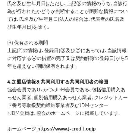
氏名及び生年月日)｡ただし､上記⑥の情報のうち､当該行
為が行われたかどうか判断することが困難な情報につい
ては､氏名及び生年月日(法人の場合は､代表者の氏名及
び生年月日)を除く｡
(3) 保有される期間
上記(2)の情報は､登録日(③及び⑦にあっては､当該情報
に対応する④の措置の完了又は契約解除の登録日)から5
年を超えない期間保有されます｡
4.加盟店情報を共同利用する共同利用者の範囲
協会会員であり､かつ､JDM会員である､包括信用購入あ
っせん業者､個別信用購入あっせん業者､クレジットカー
ド番号等取扱契約締結事業者及びJDMセンター
※JDM会員は､協会のホームページに掲載しています｡
ホームページ
https://www.j-credit.or.jp