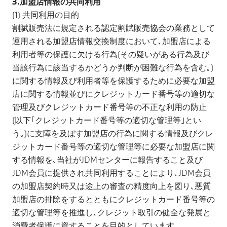
3.加盟店情報の共同利用
(1) 共同利用の目的
割賦販売法に規定される認定割賦販売協会の業務として
運用される加盟店情報交換制度において､加盟店による
利用者等の保護に欠ける行為(その疑いがある行為及び
当該行為に該当するかどうか判断が困難な行為を含む｡)
に関する情報及び利用者等を保護するために必要な加盟
店に関する情報並びにクレジットカード番号等の適切な
管理及びクレジットカード番号等の不正な利用の防止
(以下｢クレジットカード番号等の適切な管理等｣とい
う｡)に支障を及ぼす加盟店の行為に関する情報及びクレ
ジットカード番号等の適切な管理等に必要な加盟店に関
する情報を､当社がJDMセンターに報告すること及び
JDM会員に提供され共同利用することにより､JDM会員
の加盟店契約時又は途上の審査の精度向上を図り､悪質
加盟店の排除をするとともにクレジットカード番号等の
適切な管理等を推進し､クレジット取引の健全な発展と
消費者保護に資することを目的としています｡