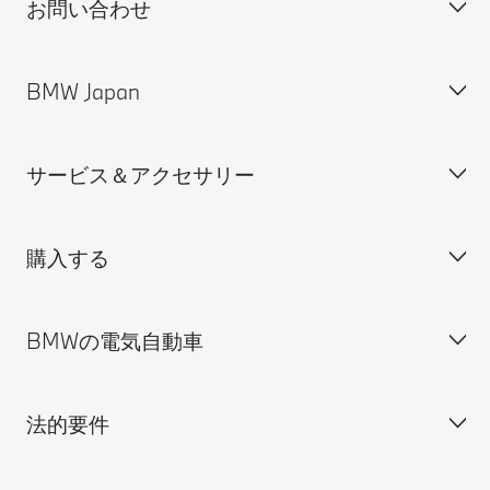
お問い合わせ
BMW Japan
カスタマー・サポート＆お問い合わせ
装備・価格表ダウンロード
サービス＆アクセサリー
見積依頼
会社概要
試乗申込
BMW Group Japan採用情報
購入する
ディーラー検索
BMW正規ディーラー採用情報
BMW Service
ISO 9001:2015 認証書
オンライン入庫予約
BMWの電気自動車
BMWのCSR活動
BMW純正アクセサリー
ご購入の前に
MINI
M Performance Parts
見積りシミュレーション
法的要件
BMW Motorrad
BMWタイヤ＆ホイール
新車在庫検索
BMWの電気自動車
Drivers Guide App
認定中古車検索
外出先での充電