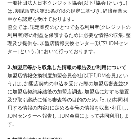
一般社団法人日本クレジット協会(以下｢協会｣という｡)
は､割賦販売法第35条の18の規定に基づき､経済産業大
臣から認定を受けております｡
協会では､認定業務のひとつである利用者(クレジットの
利用者)等の利益を保護するために必要な情報の収集､整
理及び提供を､加盟店情報交換センター(以下｢JDMセン
ター｣という｡)において行っております｡
2.加盟店等から収集した情報の報告及び利用について
加盟店情報交換制度加盟会員会社(以下｢JDM会員｣とい
う｡)は､加盟店契約の申込を受けた際の加盟店審査並び
に加盟店契約締結後の加盟店調査､加盟店に対する措置
及び取引継続に係る審査等の目的のため､｢3. (2)共同利
用する情報の内容｣に定める各号の情報を収集･利用し､
JDMセンターへ報告し､JDM会員によって共同利用しま
す｡