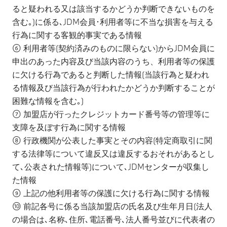
ると疑われる又は該当するかどうか判断できないものを
含む｡)に係る､JDM会員･利用者等に不当な損害を与える
行為に関する客観的事実である情報
⑥ 利用者等(契約済みのものに限らない)からJDM会員に
申出のあった内容及び当該内容のうち、利用者等の保護
に欠ける行為であると判断した情報(当該行為と疑われ
る情報及び当該行為が行われたかどうか判断することが
困難な情報を含む｡)
⑦ 加盟店が行ったクレジットカード番号等の管理等に
支障を及ぼす行為に関する情報
⑧ 行政機関が公表した事実とその内容(特定商取引に関
する法律等について違反又は違反するおそれがあるとし
て､公表された情報等)について､JDMセンターが収集し
た情報
⑨ 上記の他利用者等の保護に欠ける行為に関する情報
⑩ 前記各号に係る当該加盟店の氏名及び生年月日(法人
の場合は､名称､住所､電話番号､法人番号並びに代表者の