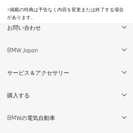
※掲載の特典は予告なく内容を変更または終了する場合
があります。
お問い合わせ
BMW Japan
カスタマー・サポート＆お問い合わせ
装備・価格表ダウンロード
サービス＆アクセサリー
見積依頼
会社概要
試乗申込
BMW Group Japan採用情報
購入する
ディーラー検索
BMW正規ディーラー採用情報
BMW Service
ISO 9001:2015 認証書
オンライン入庫予約
BMWの電気自動車
BMWのCSR活動
BMW純正アクセサリー
ご購入の前に
MINI
M Performance Parts
見積りシミュレーション