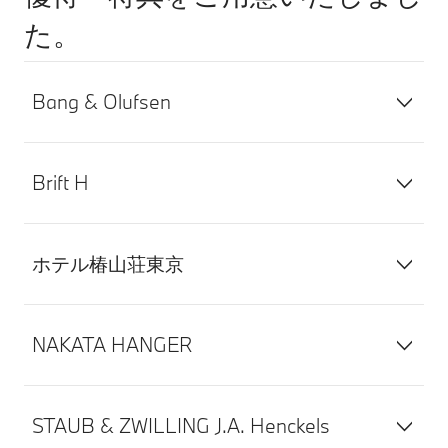
た。
Bang & Olufsen
Brift H
ホテル椿山荘東京
NAKATA HANGER
STAUB & ZWILLING J.A. Henckels