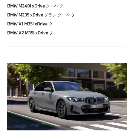
BMW M240i xDrive クーペ
BMW M235 xDrive グラン クーペ
BMW X1 M35i xDrive
BMW X2 M35i xDrive