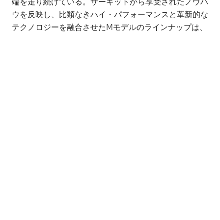
端を走り続けている。サーキットから享受されたノウハ
ウを反映し、比類なきハイ・パフォーマンスと革新的な
テクノロジーを融合させたMモデルのラインナップは、
時代を超えてますます加速を続ける。
詳しくはこちら
※記載の内容は予告なく変更、終了する場合がございま
す。あらかじめご了承ください。
※限定車や特別仕様車など、一部対象外となるモデルも
ございます。
※以上の内容は予告なく変更、終了する場合がございま
す。また、他のサポート等との併用ができない場合もご
ざいます。詳細についてはBMW正規ディーラーまでお
問合せください。