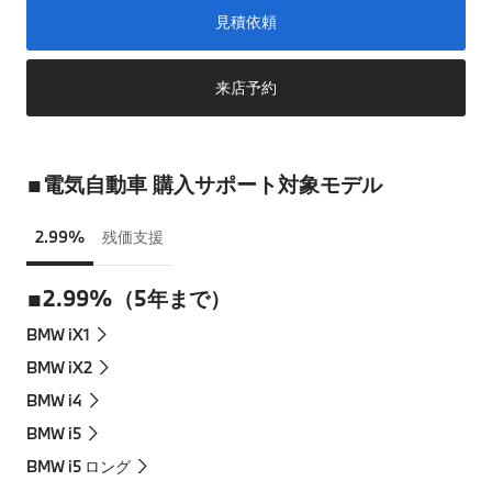
見積依頼
来店予約
■電気自動車 購入サポート対象モデル
2.99%
残価支援
■2.99%（5年まで）
BMW iX1
BMW iX2
BMW i4
BMW i5
BMW i5 ロング