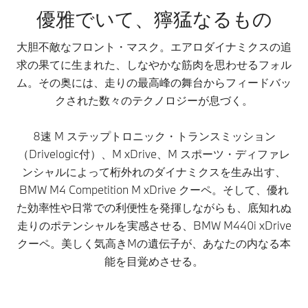
優雅でいて、獰猛なるもの
大胆不敵なフロント・マスク。エアロダイナミクスの追
求の果てに生まれた、しなやかな筋肉を思わせるフォル
ム。その奥には、走りの最高峰の舞台からフィードバッ
クされた数々のテクノロジーが息づく。
8速 M ステップトロニック・トランスミッション
（Drivelogic付）、M xDrive、M スポーツ・ディファレ
ンシャルによって桁外れのダイナミクスを生み出す、
BMW M4 Competition M xDrive クーペ。そして、優れ
た効率性や日常での利便性を発揮しながらも、底知れぬ
走りのポテンシャルを実感させる、BMW M440i xDrive
クーペ。美しく気高きMの遺伝子が、あなたの内なる本
能を目覚めさせる。