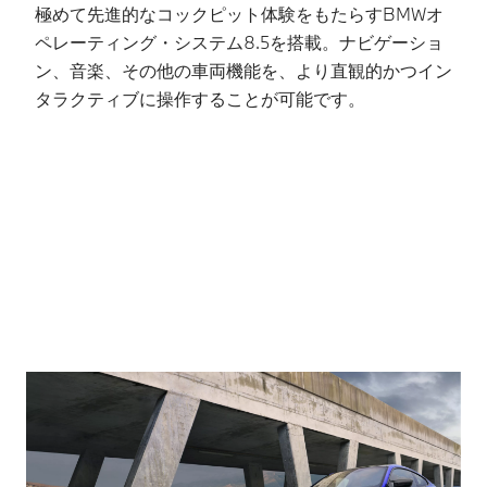
確認ください。運
※ご使用の前に
極めて先進的なコックピット体験をもたらすBMWオ
B
転者にはいかなる
は、取扱説明書に
ペレーティング・システム8.5を搭載。ナビゲーショ
は
場合でも安全運転
て各機能の原理や
ン、音楽、その他の車両機能を、より直観的かつイン
め
を行う義務があり
操作方法を必ずご
ます。本機能は、
確認ください。運
タラクティブに操作することが可能です。
ね
運転者が責任を持
転者にはいかなる
を
って安全運転を行
場合でも安全運転
うことを前提とし
を行う義務があり
た「運転支援技
ます。本機能は、
術」であり、運転
運転者が責任を持
者に代わって車が
って安全運転を行
自律的に安全運転
うことを前提とし
を行う、完全な自
た「運転支援技
動運転ではありま
術」であり、運転
せん。システムの
者に代わって車が
認識性能には限界
自律的に安全運転
があるため、路面
を行う、完全な自
状況や気象条件等
動運転ではありま
によってはシステ
せん。システムの
ムが作動しない場
認識性能には限界
合や、不適正にま
があるため、路面