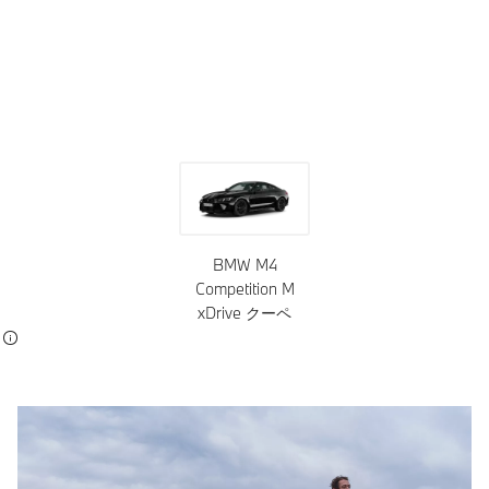
ボディ・カラー
ホイール
ルーフ・トップ
インテリア
トリ
BMW M4
Competition M
xDrive クーペ