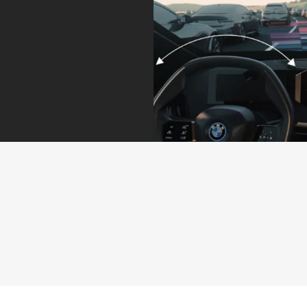
適切な車間距
パーキング
離とレーン走
を、より快適
行をキープ
かつ簡単に
ドライビング・ア
パーキング・アシ
シスト・プロフェ
ストが、より簡単
ッショナルは、単
なパーキングや取
調な交通状況ある
り回しを実現しま
いは危険度が高い
す。このシステム
局面での走行にお
には、縦列駐車と
いて、優れた快適
並列駐車をサポー
性と最大限の安全
トするリニア・ガ