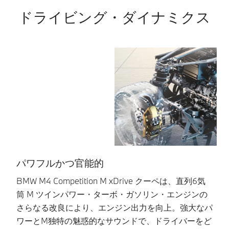
ドライビング・ダイナミクス
パワフルかつ官能的
BMW M4 Competition M xDrive クーペは、直列6気
8
筒 M ツインパワー・ターボ・ガソリン・エンジンの
（
さらなる改良により、エンジン出力を向上。強大なパ
い
ワーとM独特の魅惑的なサウンドで、ドライバーをど
イ