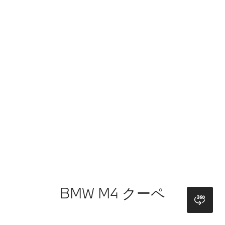
BMW
最高出力
390kW〔530ps〕
M4
Competition
最大トルク
650Nm
M
xDrive
0-100km/h加速性能（秒）
3.5秒*
ク
*ヨーロッパ仕様車値（自社データ）
ー
※記載の主要諸元は、M4 Competition M xDrive クーペのものとなります。
ペ
※M440i xDrive クーペの主要諸元は、最高出力 285kW〔387ps〕、最大ト
ルク 500Nmとなります。
※画像の車両はヨーロッパ仕様のため、一部日本仕様と異なります。
BMW M4 クーペ
bmw