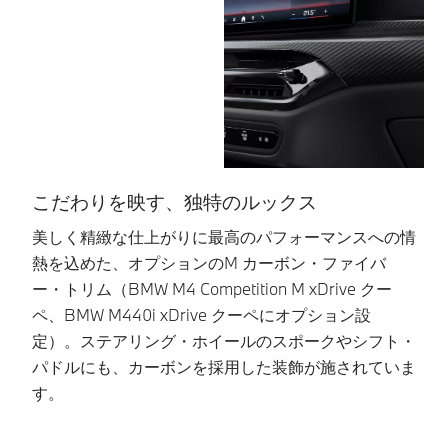
こだわりを映す、独特のルックス
美しく精緻な仕上がりに最高のパフォーマンスへの情
（
熱を込めた、オプションのM カーボン・ファイバ
C
ー・トリム（BMW M4 Competition M xDrive クー
M
ペ、BMW M440i xDrive クーペにオプション設
ブ
定）。ステアリング・ホイールのスポークやシフト・
し
パドルにも、カーボンを採用した装飾が施されていま
イ
す。
テ