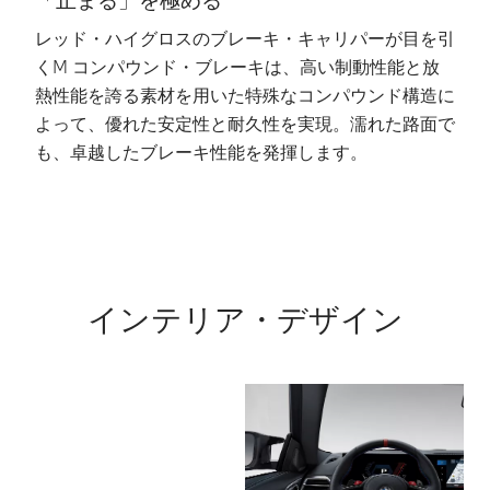
レッド・ハイグロスのブレーキ・キャリパーが目を引
超
くM コンパウンド・ブレーキは、高い制動性能と放
化
熱性能を誇る素材を用いた特殊なコンパウンド構造に
低
よって、優れた安定性と耐久性を実現。濡れた路面で
び
も、卓越したブレーキ性能を発揮します。
て
走
インテリア・デザイン