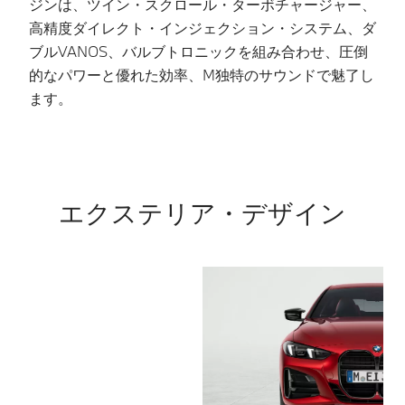
ジンは、ツイン・スクロール・ターボチャージャー、
コ
高精度ダイレクト・インジェクション・システム、ダ
状
ブルVANOS、バルブトロニックを組み合わせ、圧倒
と
的なパワーと優れた効率、M独特のサウンドで魅了し
の
ます。
ト
エクステリア・デザイン