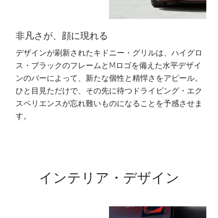
非凡さが、顔に現れる
デザインが刷新されたキドニー・グリルは、ハイグロ
妥
ス・ブラックのフレームとMロゴを備えた水平デザイ
B
ンのバーによって、新たな個性と精悍さをアピール。
使
ひと目見ただけで、その先に待つドライビング・エク
感
スペリエンスが忘れ難いものになることを予感させま
シ
す。
上
インテリア・デザイン