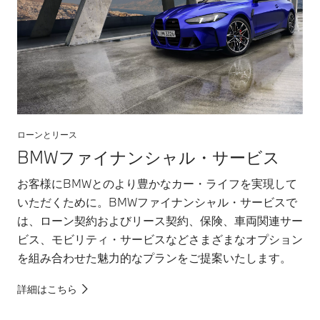
たは理由なく作動
状況や気象条件等
する可能性があり
によってはシステ
ます。そのため、
ムが作動しない場
安全確認や運転操
合や、不適正にま
作をシステムに委
たは理由なく作動
ねる運転は、重大
する可能性があり
な事故につながる
ます。そのため、
危険があります。
安全確認や運転操
ローンとリース
常にご自身の責任
作をシステムに委
で交通状況に注意
ねる運転は、重大
BMWファイナンシャル・サービス
し安全運転を心が
な事故につながる
お客様にBMWとのより豊かなカー・ライフを実現して
けてください。機
危険があります。
能についての詳細
常にご自身の責任
いただくために。BMWファイナンシャル・サービスで
は、BMW正規デ
で交通状況に注意
は、ローン契約およびリース契約、保険、車両関連サー
ィーラーにてご確
し安全運転を心が
ビス、モビリティ・サービスなどさまざまなオプション
認ください。
けてください。機
を組み合わせた魅力的なプランをご提案いたします。
*完全な自動運転
能についての詳細
はできません。少
は、BMW正規デ
詳細はこちら
なくともいずれか
ィーラーにてご確
の手をステアリン
認ください。