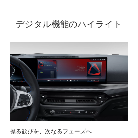
性を実現します。
イダンス付パーキ
ドライビング・ア
ング・アシスト、
シストの機能に加
アクティブPDC／
デジタル機能のハイライト
え、拡張機能を備
パーク・ディスタ
えたステアリング
ンス・コントロー
&レーン・コント
ル（フロント&リ
ロール・アシスト
ヤ、ビジュアル表
*、レーン・チェ
示機能付）、リ
ンジ・ウォーニン
ヤ・ビュー・カメ
グ、レーン・キー
ラ（予想進路表示
ピング・アシスト
機能付）、ドライ
（アクティブ・サ
ブしてきたルート
イド・コリジョ
に沿ってステアリ
ン・プロテクショ
ングを自動的に操
ン付）**などが含
作しながら後退で
まれます。
きるリバース・ア
※ご使用の前に
シスト／後退時ス
は、取扱説明書に
テアリング・アシ
て各機能の原理や
スト機能*が備わ
操る歓びを、次なるフェーズへ
操作方法を必ずご
っています。